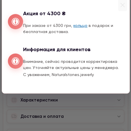
990 грн
1 шт.
Акция от 4300 ₴
Ключ с цирконом
1290 грн
1 шт.
При заказе от 4300 грн,
кольцо
в подарок и
бесплатная доставка.
Информация для клиентов
Быстрый заказ
Внимание, сейчас проводится корректировка
цен. Уточняйте актуальные цены у менеджера.
С уважением, Naturalstones.jewerly
Описание
Характеристики
Доставка и оплата