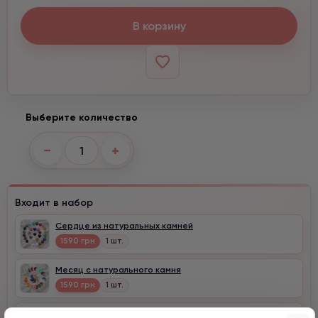
В корзину
Выберите количество
−
+
Входит в набор
Сердце из натуральных камней
1590 грн
1 шт.
Месяц с натурального камня
1590 грн
1 шт.
Клевер с цирконом