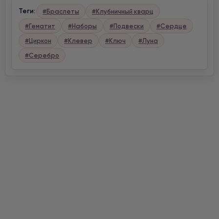
Теги:
#Браслеты
#Клубничный кварц
#Гематит
#Наборы
#Подвески
#Сердце
#Циркон
#Клевер
#Ключ
#Луна
#Серебро