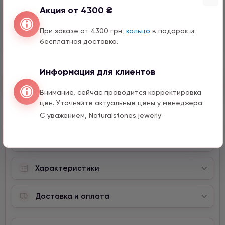
Акция от 4300 ₴
Перо с цирконом
990 грн
1 шт.
При заказе от 4300 грн,
кольцо
в подарок и
15 мм
бесплатная доставка.
Информация для клиентов
Быстрый заказ
Внимание, сейчас проводится корректировка
цен. Уточняйте актуальные цены у менеджера.
С уважением, Naturalstones.jewerly
Описание
Характеристики
Доставка и оплата