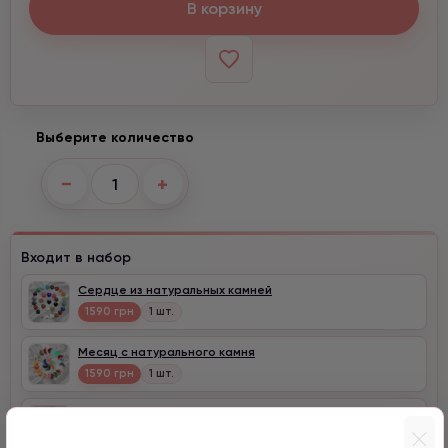
В корзину
Выберите количество
−
+
Входит в набор
Сердце из натуральных камней
1590 грн
1 шт.
Месяц с натурального камня
1590 грн
1 шт.
Клевер с цирконом
990 грн
1 шт.