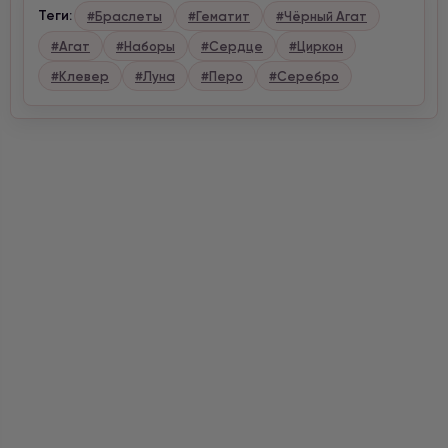
Теги:
#Браслеты
#Гематит
#Чёрный Агат
#Агат
#Наборы
#Сердце
#Циркон
#Клевер
#Луна
#Перо
#Серебро