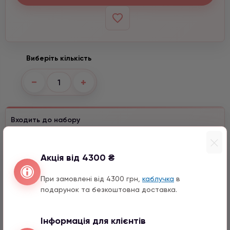
Виберіть кількість
−
+
Входить до набору
Серце з натурального каміння
1590 грн
1 шт.
Акція від 4300 ₴
Місяць з натурального каміння
При замовлені від 4300 грн,
каблучка
в
1590 грн
1 шт.
подарунок та безкоштовна доставка.
Конюшина з цирконом
990 грн
1 шт.
Інформація для клієнтів