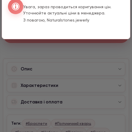
Ключ з цирконом
Увага, зараз проводиться коригування цін.
1290 грн
1 шт.
Уточнюйте актуальні ціни в менеджера.
З повагою, Naturalstones.jewerly
Швидкий заказ
Опис
Характеристики
Доставка і оплата
Теги:
#Браслети
#Полуничний кварц