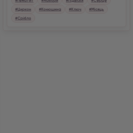
#Гематит
#Набори
#Підвіски
#Серце
#Циркон
#Конюшина
#Ключ
#Місяць
#Срібло