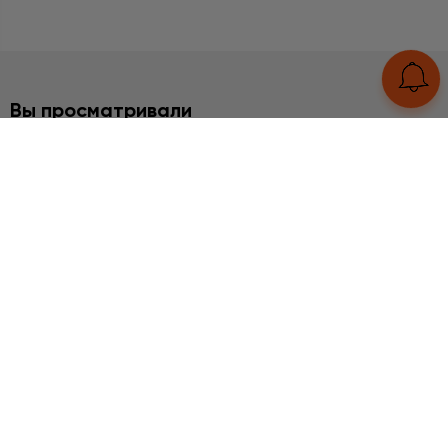
Вы просматривали
НАБОРЫ
Аметист, Лепидолит,
Розовый кварц
7740 грн
UA
RU