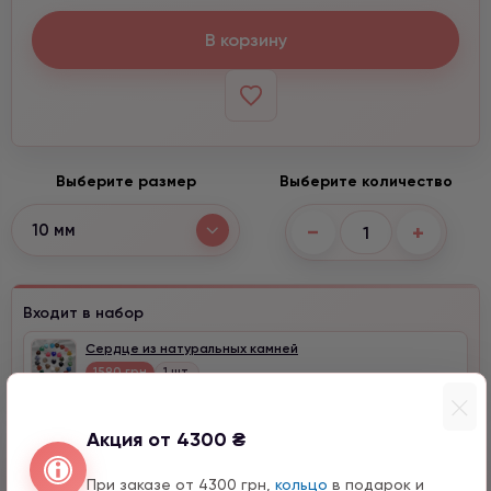
В корзину
Выберите размер
Выберите количество
−
+
10 мм
Входит в набор
Сердце из натуральных камней
1590 грн
1 шт.
Акция от 4300 ₴
Быстрый заказ
При заказе от 4300 грн,
кольцо
в подарок и