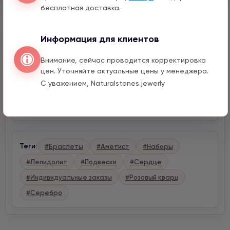
бесплатная доставка.
Информация для клиентов
Описание
Внимание, сейчас проводится корректировка
цен. Уточняйте актуальные цены у менеджера.
Характеристики
С уважением, Naturalstones.jewerly
Доставка и оплата
Теги:
#Браслеты
#Аметист
#Наборы
#Лепидолит
#Подвески
#Сердце
#Индивидуальные заказы
#Розовый кварц
#Серебро