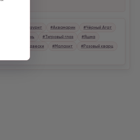
метист
#Лазурит
#Аквамарин
#Чёрный Агат
#Лунный камень
#Тигровый глаз
#Яшма
русталь
#Подвески
#Малахит
#Розовый кварц