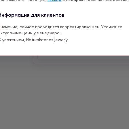
подробно.
Информация для клиентов
Теги:
#Нефрит
#Клубничный кварц
#А
Внимание, сейчас проводится корректировка цен. Уточняйте
актуальные цены у менеджера.
#Агат
#Зелёный Агат
#Авантюрин
С уважением, Naturalstones.jewerly
#Моховый Агат
#Содалит
#Горный х
#Цитрин
#Луна
#Серебро