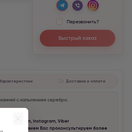
Перезвонить?
Быстрый заказ
Характеристики
Доставка и оплата
 камней с напылением серебро.
нию.
 в Telegram, Instagram, Viber
 с удовольствием Вас проконсультируем более
а.