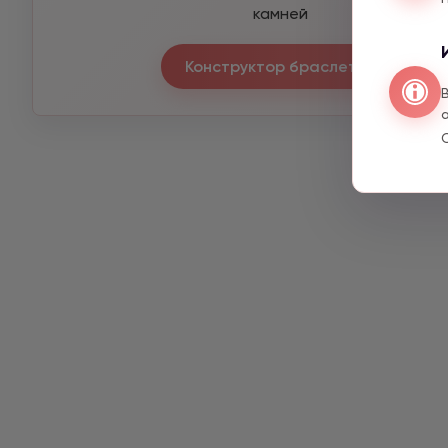
камней
Конструктор браслетов