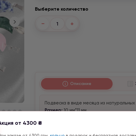
Выберите количество
−
+
Описание
Подвеска в виде месяца из натуральных
Размер:
10 мм*11 мм
Делаем индивидуально по Вашему жела
Акция от 4300 ₴
Для индивидуального заказа пишите нам
или оставьте сообщение на сайте, мы
х
При заказе от 4300 грн,
кольцо
в подарок и бесплатная доставк