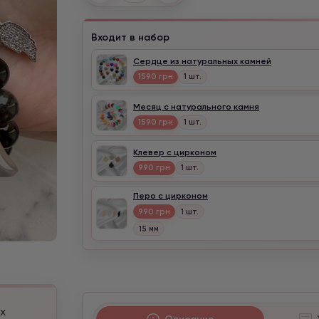
Входит в набор
Сердце из натуральных камней
1590 грн
1 шт.
Месяц с натурального камня
1590 грн
1 шт.
Клевер с цирконом
990 грн
1 шт.
Перо с цирконом
990 грн
1 шт.
15 мм
х