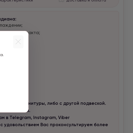
Характеристики
Доставка и оплата
идиана:
хлаждении;
кишечного тракта;
атизма.
 и действий;
а.
оклятий;
и;
но без фурнитуры, либо с другой подвеской.
го запястья.
 в Telegram, Instagram, Viber
 с удовольствием Вас проконсультируем более