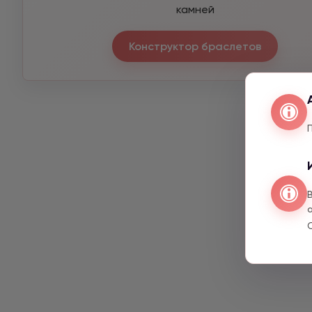
камней
Конструктор браслетов