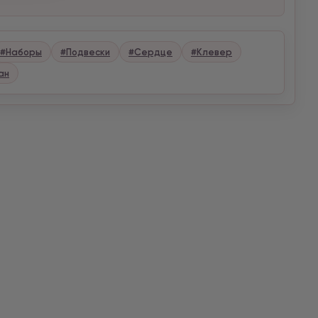
#Наборы
#Подвески
#Сердце
#Клевер
ан