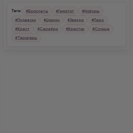
Теги:
#Браслеты
#Гематит
#Наборы
#Подвески
#Циркон
#Звезда
#Перо
#Крест
#Серебро
#Крестик
#Солнце
#Терагерц