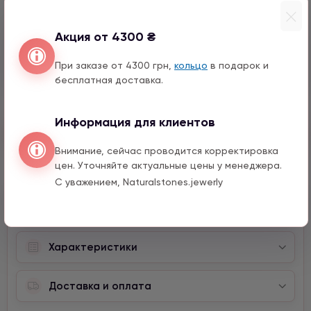
Звезда с цирконом
990 грн
1 шт.
Акция от 4300 ₴
Крестик
990 грн
1 шт.
При заказе от 4300 грн,
кольцо
в подарок и
бесплатная доставка.
Информация для клиентов
Быстрый заказ
Внимание, сейчас проводится корректировка
цен. Уточняйте актуальные цены у менеджера.
С уважением, Naturalstones.jewerly
Описание
Характеристики
Доставка и оплата