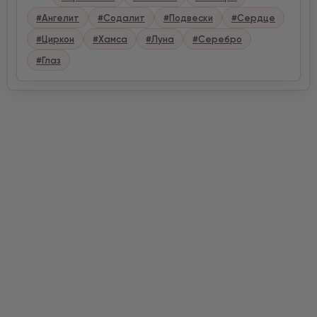
#Ангелит
#Содалит
#Подвески
#Сердце
#Циркон
#Хамса
#Луна
#Серебро
#Глаз