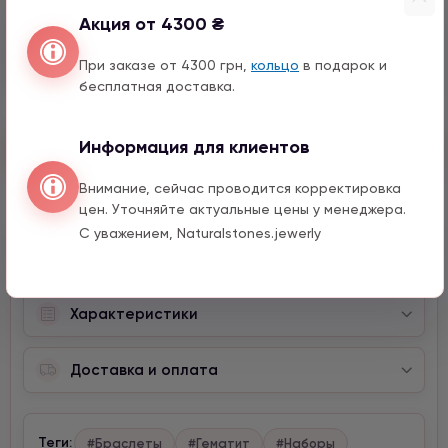
Акция от 4300 ₴
Глаз с цирконом
1290 грн
1 шт.
При заказе от 4300 грн,
кольцо
в подарок и
бесплатная доставка.
Быстрый заказ
Информация для клиентов
Внимание, сейчас проводится корректировка
цен. Уточняйте актуальные цены у менеджера.
С уважением, Naturalstones.jewerly
Описание
Характеристики
Доставка и оплата
Теги:
#Браслеты
#Гематит
#Наборы