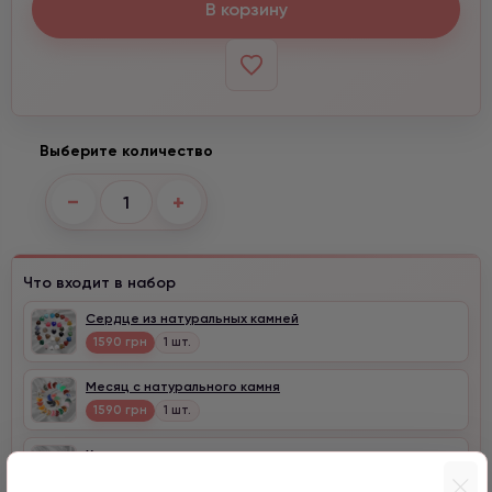
В корзину
Выберите количество
−
+
Что входит в набор
Сердце из натуральных камней
1590 грн
1 шт.
Месяц с натурального камня
1590 грн
1 шт.
Хамса с цирконом
1590 грн
1 шт.