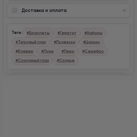
Доставка и оплата
Теги:
#Браслеты
#Гематит
#Наборы
#Тигровый глаз
#Подвески
#Циркон
#Клевер
#Луна
#Перо
#Серебро
#Соколиный глаз
#Солнце