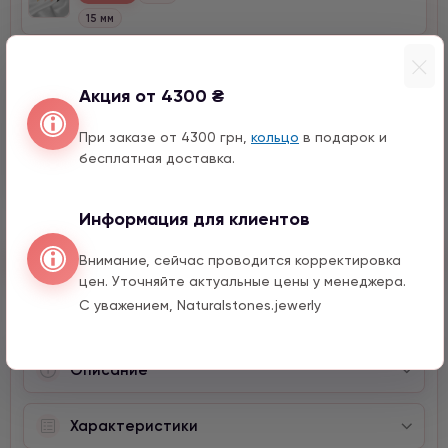
15 мм
Солнце с цирконом
990 грн
1 шт.
Акция от 4300 ₴
10 мм
При заказе от 4300 грн,
кольцо
в подарок и
Месяц с натурального камня
бесплатная доставка.
1590 грн
1 шт.
Информация для клиентов
Быстрый заказ
Внимание, сейчас проводится корректировка
цен. Уточняйте актуальные цены у менеджера.
С уважением, Naturalstones.jewerly
Описание
Характеристики