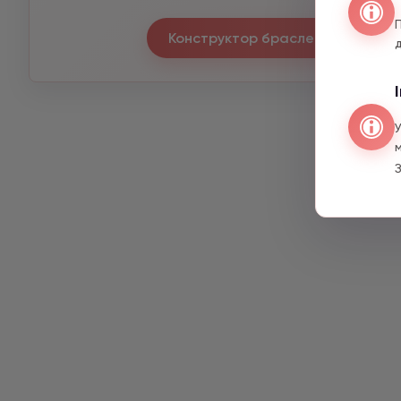
Конструктор браслетів
З