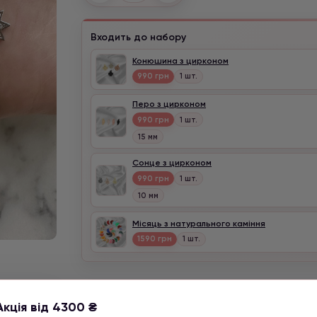
Входить до набору
Конюшина з цирконом
990 грн
1 шт.
Перо з цирконом
990 грн
1 шт.
15 мм
Сонце з цирконом
990 грн
1 шт.
10 мм
Місяць з натурального каміння
1590 грн
1 шт.
Акція від 4300 ₴
в