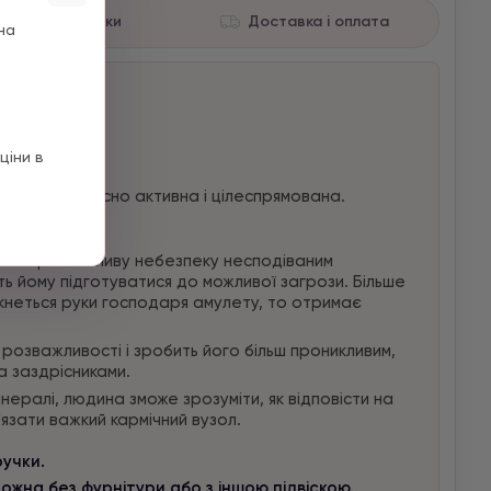
Характеристики
Доставка і оплата
на
ціни в
що людина дійсно активна і цілеспрямована.
ний про можливу небезпеку несподіваним
 йому підготуватися до можливої ​​загрози. Більше
ркнеться руки господаря амулету, то отримає
розважливості і зробить його більш проникливим,
а заздрісниками.
нералі, людина зможе зрозуміти, як відповісти на
язати важкий кармічний вузол.
ручки.
ожна без фурнітури або з іншою підвіскою.