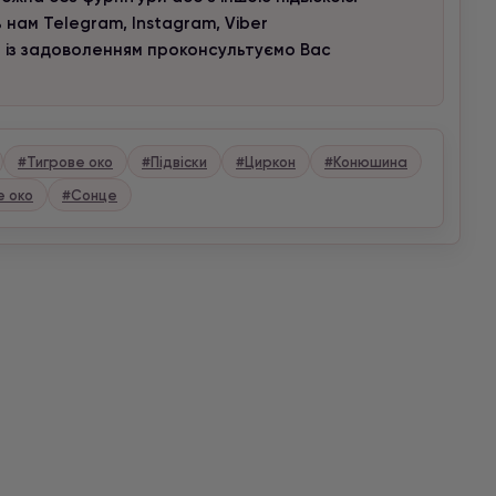
 нам Telegram, Instagram, Viber
и із задоволенням проконсультуємо Вас
#Тигрове око
#Підвіски
#Циркон
#Конюшина
е око
#Сонце