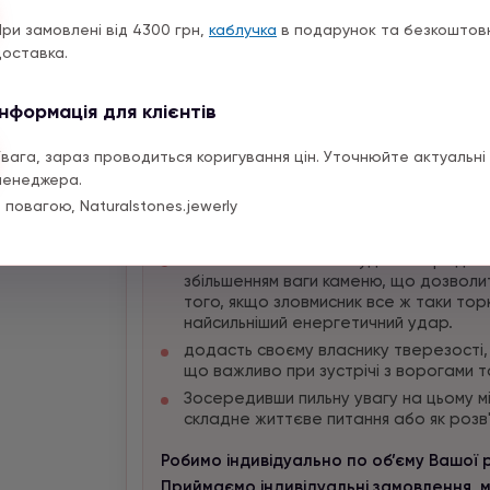
Опис
При замовлені від 4300 грн,
каблучка
в подарунок та безкоштов
доставка.
Тигрове око:
Інформація для клієнтів
оберігає від пристріту та псування;
захищає від злих духів, ворогів;
Увага, зараз проводиться коригування цін. Уточнюйте актуальні 
допомагає привернути увагу.
менеджера.
Камінь сприяє всім знакам Зодіаку, як
 повагою, Naturalstones.jewerly
Магічні властивості соколиного ока:
власник соколині очі буде попередже
збільшенням ваги каменю, що дозволить
того, якщо зловмисник все ж таки то
найсильніший енергетичний удар.
додасть своєму власнику тверезості, 
що важливо при зустрічі з ворогами т
Зосередивши пильну увагу на цьому мі
складне життєве питання або як розв'
Робимо індивідуально по об’єму Вашої 
Приймаємо індивідуальні замовлення, м