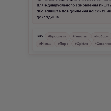
Для індивідуального замовлення пишіть
або залиште повідомлення на сайті, м
докладніше.
Теги:
#Браслети
#Гематит
#Набори
#Місяць
#Перо
#Срібло
#Соколин