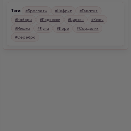
Теги:
#Браслеты
#Нефрит
#Гематит
#Наборы
#Подвески
#Циркон
#Ключ
#Мишка
#Луна
#Перо
#Сердолик
#Серебро