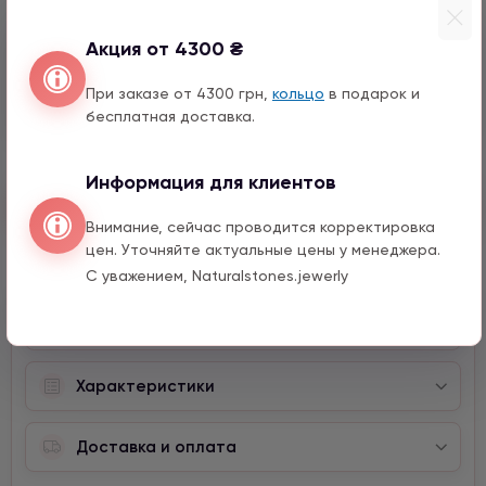
15 мм
Акция от 4300 ₴
Мишка серебро с цирконом
990 грн
1 шт.
При заказе от 4300 грн,
кольцо
в подарок и
12 мм
бесплатная доставка.
Информация для клиентов
Быстрый заказ
Внимание, сейчас проводится корректировка
цен. Уточняйте актуальные цены у менеджера.
С уважением, Naturalstones.jewerly
Описание
Характеристики
Доставка и оплата