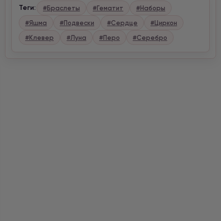
Теги:
#Браслеты
#Гематит
#Наборы
#Яшма
#Подвески
#Сердце
#Циркон
#Клевер
#Луна
#Перо
#Серебро