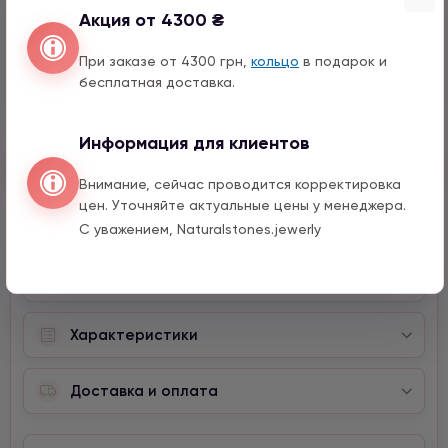
Акция от 4300 ₴
Перо с цирконом
990 грн
1 шт.
При заказе от 4300 грн,
кольцо
в подарок и
15 мм
бесплатная доставка.
Информация для клиентов
Быстрый заказ
Внимание, сейчас проводится корректировка
цен. Уточняйте актуальные цены у менеджера.
С уважением, Naturalstones.jewerly
Описание
Характеристики
Доставка и оплата