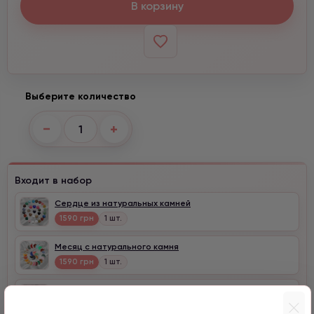
В корзину
Выберите количество
−
+
Входит в набор
Сердце из натуральных камней
1590 грн
1 шт.
Месяц с натурального камня
1590 грн
1 шт.
Клевер с цирконом
990 грн
1 шт.