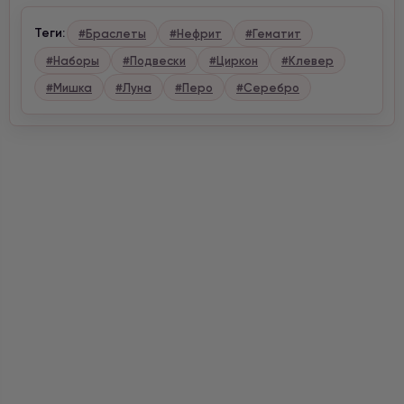
Теги:
#Браслеты
#Нефрит
#Гематит
#Наборы
#Подвески
#Циркон
#Клевер
#Мишка
#Луна
#Перо
#Серебро