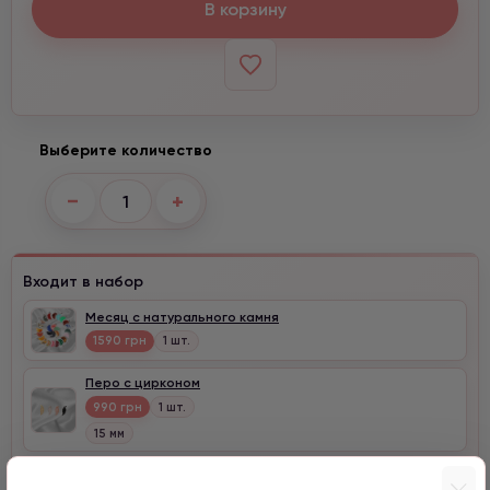
В корзину
Выберите количество
−
+
Входит в набор
Месяц с натурального камня
1590 грн
1 шт.
Перо с цирконом
990 грн
1 шт.
15 мм
Клевер с цирконом