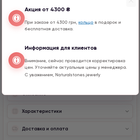
990 грн
1 шт.
Акция от 4300 ₴
Мишка серебро с цирконом
990 грн
1 шт.
При заказе от 4300 грн,
кольцо
в подарок и
бесплатная доставка.
12 мм
Информация для клиентов
Быстрый заказ
Внимание, сейчас проводится корректировка
цен. Уточняйте актуальные цены у менеджера.
С уважением, Naturalstones.jewerly
Описание
Характеристики
Доставка и оплата