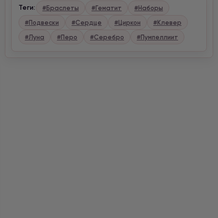
Теги:
#Браслеты
#Гематит
#Наборы
#Подвески
#Сердце
#Циркон
#Клевер
#Луна
#Перо
#Серебро
#Пумпеллиит