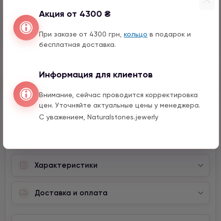
Акция от 4300 ₴
Перо с цирконом
990 грн
1 шт.
При заказе от 4300 грн,
кольцо
в подарок и
15 мм
бесплатная доставка.
Информация для клиентов
Быстрый заказ
Внимание, сейчас проводится корректировка
цен. Уточняйте актуальные цены у менеджера.
С уважением, Naturalstones.jewerly
Описание
Характеристики
Доставка и оплата