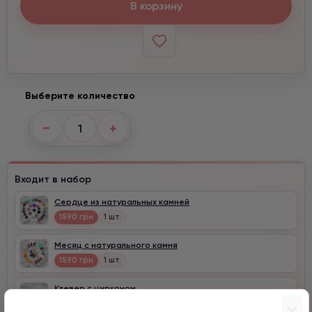
В корзину
Выберите количество
−
+
Входит в набор
Сердце из натуральных камней
1590 грн
1 шт.
Месяц с натурального камня
1590 грн
1 шт.
Клевер с цирконом
990 грн
1 шт.