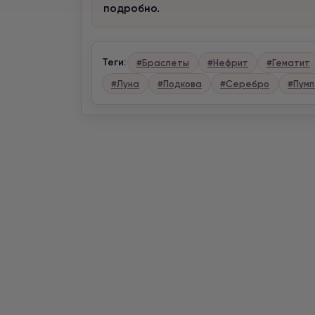
подробно.
Теги:
#Браслеты
#Нефрит
#Гематит
#Луна
#Подкова
#Серебро
#Пумп