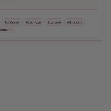
#Наборы
#Сердце
#Циркон
#Клевер
еллиит