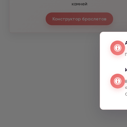
камней
Конструктор браслетов