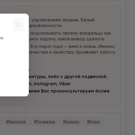
ота связана с управлением людьми. Белый
гоизма и самовлюбленности;
 Камень будет подсказывать своему владельцу как
а.
омент, как решить задачу, какой вывод сделать.
ремлет, спит. Его пора года – зима и осень. Именно
т все свои качества и свойства, проявляет заботу
го запястья.
но без фурнитуры, либо с другой подвеской.
 в Telegram, Instagram, Viber
 с удовольствием Вас проконсультируем более
#Кахолонг
#Подвески
#Циркон
#Ключ