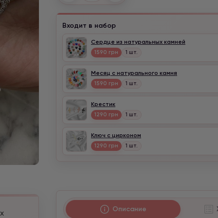
Входит в набор
Сердце из натуральных камней
1590 грн
1 шт.
Месяц с натурального камня
1590 грн
1 шт.
Крестик
1290 грн
1 шт.
Ключ с цирконом
1290 грн
1 шт.
Описание
х