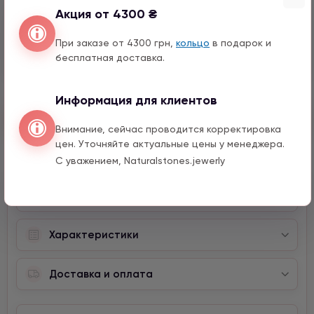
Акция от 4300 ₴
Перо с цирконом
990 грн
1 шт.
При заказе от 4300 грн,
кольцо
в подарок и
15 мм
бесплатная доставка.
Информация для клиентов
Быстрый заказ
Внимание, сейчас проводится корректировка
цен. Уточняйте актуальные цены у менеджера.
С уважением, Naturalstones.jewerly
Описание
Характеристики
Доставка и оплата