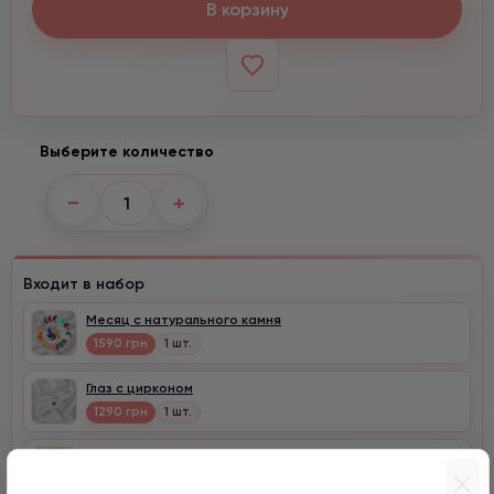
В корзину
Выберите количество
−
+
Входит в набор
Месяц с натурального камня
1590 грн
1 шт.
Глаз с цирконом
1290 грн
1 шт.
Клевер с цирконом
990 грн
1 шт.