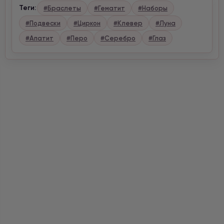
Теги:
#Браслеты
#Гематит
#Наборы
#Подвески
#Циркон
#Клевер
#Луна
#Апатит
#Перо
#Серебро
#Глаз