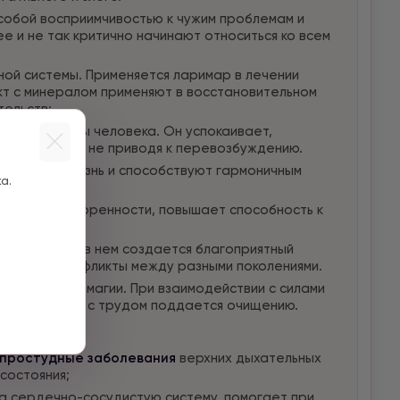
обой восприимчивостью к чужим проблемам и
е и не так критично начинают относиться ко всем
ой системы. Применяется ларимар в лечении
акт с минералом применяют в восстановительном
тельств;
альной сферы человека. Он успокаивает,
 этом никогда не приводя к перевозбуждению.
ть личную жизнь и способствуют гармоничным
а.
яет одухотворенности, повышает способность к
ларимара, то в нем создается благоприятный
живаются конфликты между разными поколениями.
 для черной магии. При взаимодействии с силами
чень быстро и с трудом поддается очищению.
 простудные заболевания
верхних дыхательных
 состояния;
а сердечно-сосудистую систему, помогает при