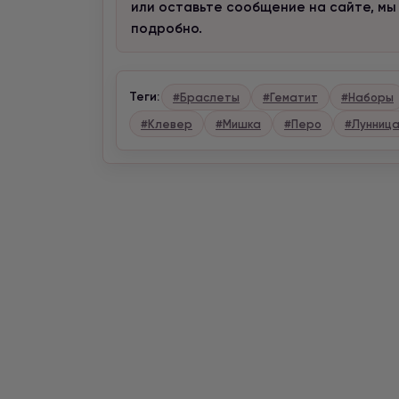
или оставьте сообщение на сайте, мы
подробно.
Теги:
#Браслеты
#Гематит
#Наборы
#Клевер
#Мишка
#Перо
#Лунниц