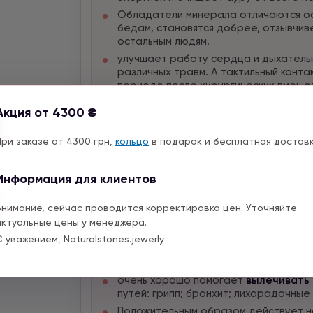
Обладатели минерала отличаются ос
бедам, становятся добрее, отзывчиве
остальным людям.
улучшает работу сердца и дыхательн
различных травм. А тактильный конт
периоде после хирургических вмеша
способствует гармонизации эмоцион
Акция от 4300 ₴
настраивает на позитивный лад, при
помогают юношам и девушкам устрои
При заказе от 4300 грн,
кольцо
в подарок и бесплатная доставк
отношениям с любимыми.
Творческим натурам минерал добавл
Информация для клиентов
медитации и созерцанию.
Если в доме содержатся поделки из 
Внимание, сейчас проводится корректировка цен. Уточняйте
семейный микроклимат, а также сгла
актуальные цены у менеджера.
Этот камень совершенно не подходит
зла, аура самоцвета загрязняется о
С уважением, Naturalstones.jewerly
Лечебные свойства ларимара:
очень хорошо помогает
вылечивать
путей: грипп; бронхит; лихорадочные
Положительным образом действует н