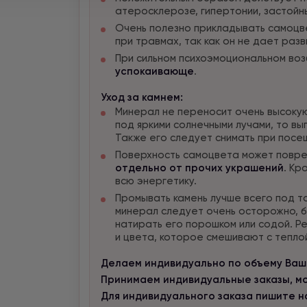
атеросклерозе, гипертонии, застойны
Очень полезно прикладывать самоцв
при травмах, так как он не дает раз
При сильном психоэмоциональном во
успокаивающе
.
Уход за камнем:
Минерал не переносит очень высокую
под яркими солнечными лучами, то вы
Также его следует снимать при посе
Поверхность самоцвета может повре
отдельно от прочих украшений
. Кр
всю энергетику.
Промывать камень лучше всего под та
минерал следует очень осторожно, б
натирать его порошком или содой. Ре
и цвета, которое смешивают с тепло
Делаем индивидуально по объему Ваше
Принимаем индивидуальные заказы, мож
Для индивидуального заказа пишите нам