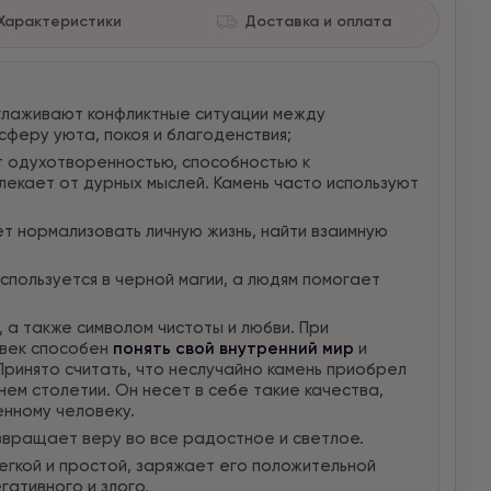
Характеристики
Доставка и оплата
глаживают конфликтные ситуации между
сферу уюта, покоя и благоденствия;
 одухотворенностью, способностью к
екает от дурных мыслей. Камень часто используют
 нормализовать личную жизнь, найти взаимную
спользуется в черной магии, а людям помогает
 а также символом чистоты и любви. При
овек способен
понять свой внутренний мир
и
Принято считать, что неслучайно камень приобрел
ем столетии. Он несет в себе такие качества,
нному человеку.
озвращает веру во все радостное и светлое.
егкой и простой, заряжает его положительной
гативного и злого.