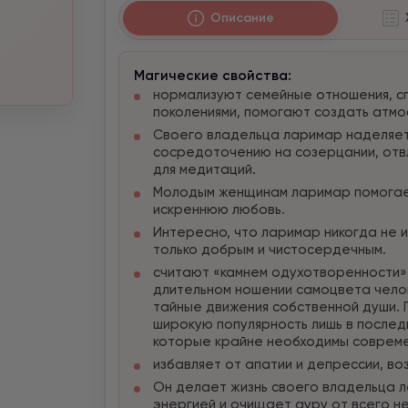
Описание
Магические свойства:
нормализуют семейные отношения, с
поколениями, помогают создать атмо
Своего владельца ларимар наделяет
сосредоточению на созерцании, отвл
для медитаций.
Молодым женщинам ларимар помогает
искреннюю любовь.
Интересно, что ларимар никогда не и
только добрым и чистосердечным.
считают «камнем одухотворенности»,
длительном ношении самоцвета чел
тайные движения собственной души. 
широкую популярность лишь в последн
которые крайне необходимы совреме
избавляет от апатии и депрессии, в
Он делает жизнь своего владельца л
энергией и очищает ауру от всего не