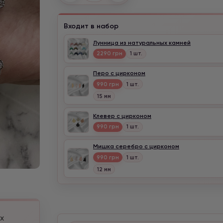
Входит в набор
Лунница из натуральных камней
2290 грн
1 шт.
Перо с цирконом
990 грн
1 шт.
15 мм
Клевер с цирконом
990 грн
1 шт.
Мишка серебро с цирконом
990 грн
1 шт.
12 мм
х