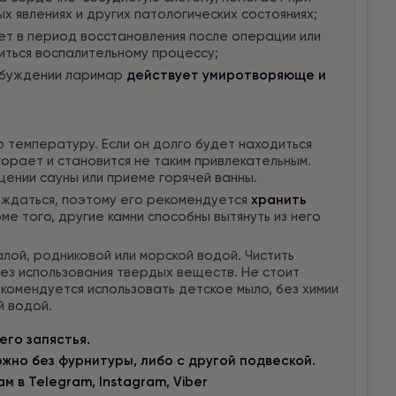
х явлениях и других патологических состояниях;
ет в период восстановления после операции или
виться воспалительному процессу;
збуждении ларимар
действует умиротворяюще и
 температуру. Если он долго будет находиться
горает и становится не таким привлекательным.
щении сауны или приеме горячей ванны.
ждаться, поэтому его рекомендуется
хранить
оме того, другие камни способны вытянуть из него
лой, родниковой или морской водой. Чистить
ез использования твердых веществ. Не стоит
комендуется использовать детское мыло, без химии
й водой.
го запястья.
но без фурнитуры, либо с другой подвеской.
 в Telegram, Instagram, Viber