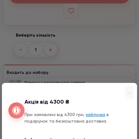
Виберіть кількість
−
+
Входить до набору
Лунниця з натурального каміння
2290 грн
1 шт.
Акція від 4300 ₴
Перо з цирконом
990 грн
1 шт.
При замовлені від 4300 грн,
каблучка
в
15 мм
подарунок та безкоштовна доставка.
Конюшина з цирконом
990 грн
1 шт.