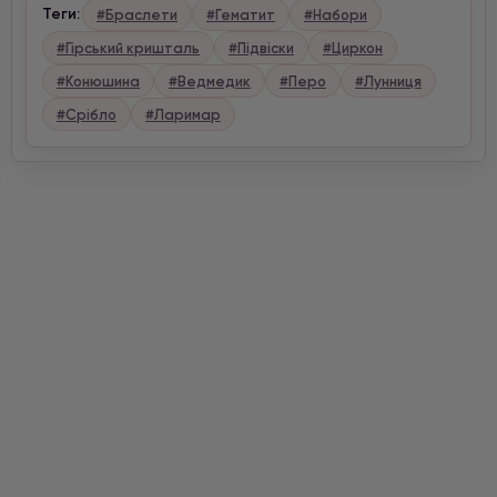
Теги:
#Браслети
#Гематит
#Набори
#Гірський кришталь
#Підвіски
#Циркон
#Конюшина
#Ведмедик
#Перо
#Лунниця
#Срібло
#Ларимар