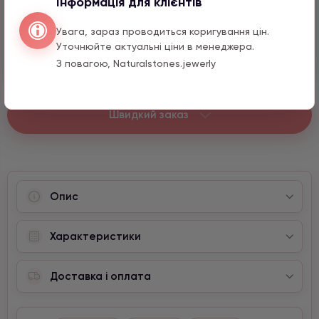
Інформація для клієнтів
Ведмедик срібло з цирконом
Увага, зараз проводиться коригування цін.
990 грн
1 шт.
Уточнюйте актуальні ціни в менеджера.
12 мм
З повагою, Naturalstones.jewerly
Швидкий заказ
Опис
Характеристики
Доставка і оплата