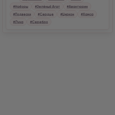
#Наборы
#Зелёный Агат
#Авантюрин
#Подвески
#Сердце
#Циркон
#Хамса
#Луна
#Серебро