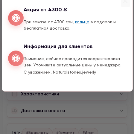
Сердце с цирконом
Акция от 4300 ₴
1590 грн
1 шт.
При заказе от 4300 грн,
кольцо
в подарок и
бесплатная доставка.
Быстрый заказ
Информация для клиентов
Внимание, сейчас проводится корректировка
цен. Уточняйте актуальные цены у менеджера.
С уважением, Naturalstones.jewerly
Описание
Характеристики
Доставка и оплата
Теги:
#Браслеты
#Гематит
#Агат