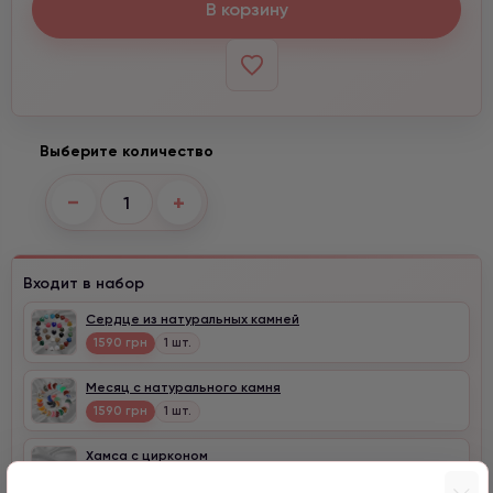
В корзину
Выберите количество
−
+
Входит в набор
Сердце из натуральных камней
1590 грн
1 шт.
Месяц с натурального камня
1590 грн
1 шт.
Хамса с цирконом
1590 грн
1 шт.