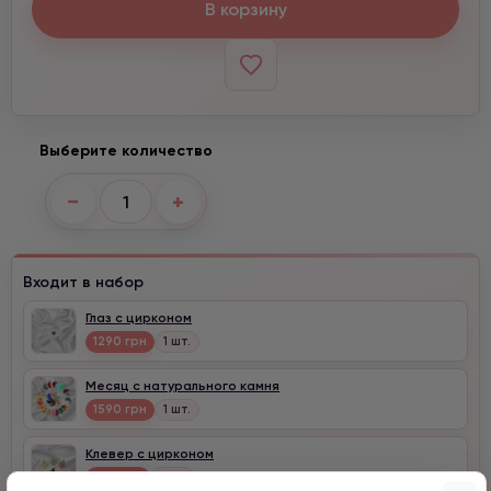
В корзину
Выберите количество
−
+
Входит в набор
Глаз с цирконом
1290 грн
1 шт.
Месяц с натурального камня
1590 грн
1 шт.
Клевер с цирконом
990 грн
1 шт.