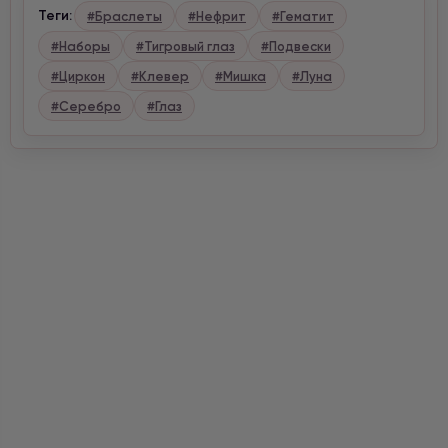
Теги:
#Браслеты
#Нефрит
#Гематит
#Наборы
#Тигровый глаз
#Подвески
#Циркон
#Клевер
#Мишка
#Луна
#Серебро
#Глаз