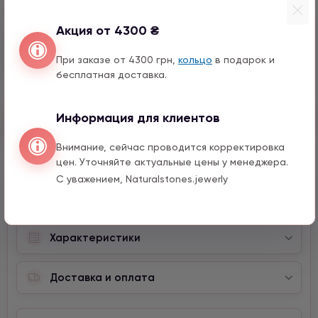
Мишка серебро с цирконом
Акция от 4300 ₴
990 грн
1 шт.
12 мм
При заказе от 4300 грн,
кольцо
в подарок и
бесплатная доставка.
Информация для клиентов
Быстрый заказ
Внимание, сейчас проводится корректировка
цен. Уточняйте актуальные цены у менеджера.
С уважением, Naturalstones.jewerly
Описание
Характеристики
Доставка и оплата