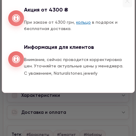
Месяц с натурального камня
Акция от 4300 ₴
1590 грн
1 шт.
При заказе от 4300 грн,
кольцо
в подарок и
бесплатная доставка.
Быстрый заказ
Информация для клиентов
Внимание, сейчас проводится корректировка
цен. Уточняйте актуальные цены у менеджера.
С уважением, Naturalstones.jewerly
Описание
Характеристики
Доставка и оплата
Теги:
#Браслеты
#Гематит
#Наборы