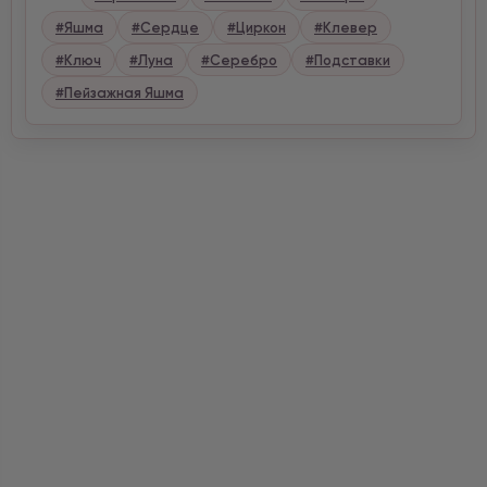
#Яшма
#Сердце
#Циркон
#Клевер
#Ключ
#Луна
#Серебро
#Подставки
#Пейзажная Яшма