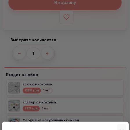
В корзину
Выберите количество
−
+
Входит в набор
Ключ с цирконом
1290 грн
1 шт.
Клевер с цирконом
990 грн
1 шт.
Сердце из натуральных камней
1590 грн
1 шт.