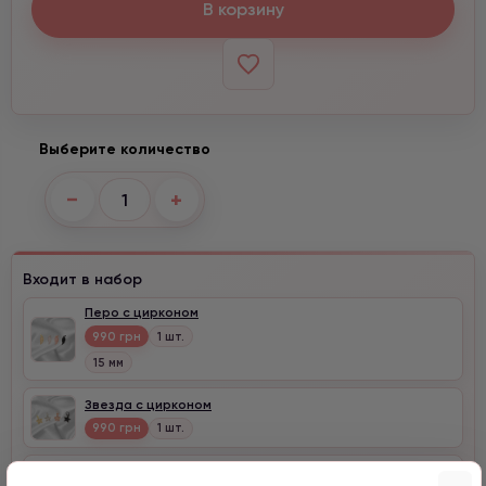
В корзину
Выберите количество
−
+
Входит в набор
Перо с цирконом
990 грн
1 шт.
15 мм
Звезда с цирконом
990 грн
1 шт.
Мишка серебро с цирконом