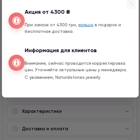
990 грн
1 шт.
12 мм
Акция от 4300 ₴
Слон с цирконом
При заказе от 4300 грн,
кольцо
в подарок и
990 грн
1 шт.
бесплатная доставка.
Информация для клиентов
Быстрый заказ
Внимание, сейчас проводится корректировка
цен. Уточняйте актуальные цены у менеджера.
С уважением, Naturalstones.jewerly
Описание
Характеристики
Доставка и оплата