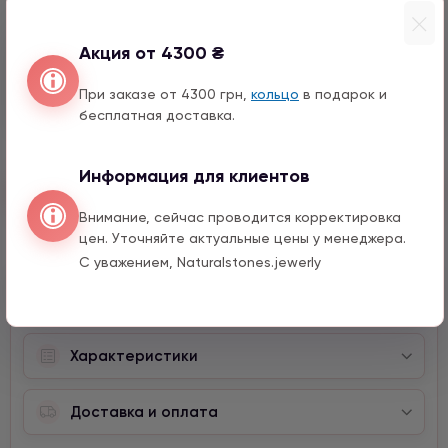
990 грн
1 шт.
15 мм
Акция от 4300 ₴
Сердце с цирконом
990 грн
1 шт.
При заказе от 4300 грн,
кольцо
в подарок и
бесплатная доставка.
Информация для клиентов
Быстрый заказ
Внимание, сейчас проводится корректировка
цен. Уточняйте актуальные цены у менеджера.
С уважением, Naturalstones.jewerly
Описание
Характеристики
Доставка и оплата