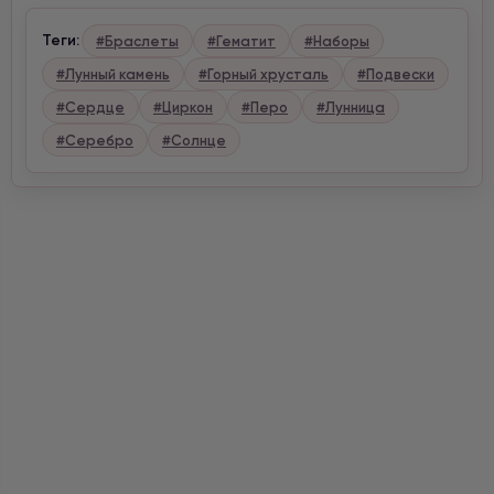
Теги:
#Браслеты
#Гематит
#Наборы
#Лунный камень
#Горный хрусталь
#Подвески
#Сердце
#Циркон
#Перо
#Лунница
#Серебро
#Солнце