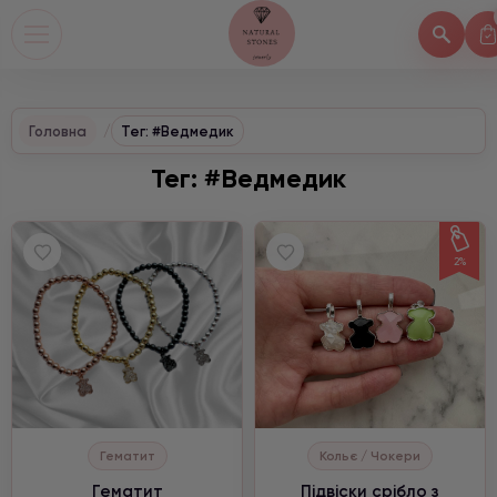
Головна
Тег: #Ведмедик
Тег: #Ведмедик
2%
Гематит
Кольє / Чокери
Гематит
Підвіски срібло з