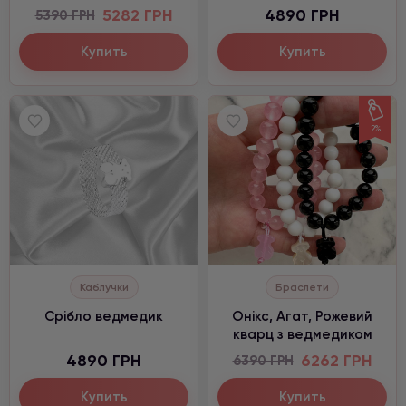
5282 ГРН
4890 ГРН
5390 ГРН
Купить
Купить
2%
Каблучки
Браслети
Cрібло ведмедик
Онікс, Агат, Рожевий
кварц з ведмедиком
4890 ГРН
6262 ГРН
6390 ГРН
Купить
Купить