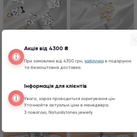
Підвіски
Підвіски
Акція від 4300 ₴
Ведмедик срібло
Ведмедик з цирконом
При замовлені від 4300 грн,
каблучка
в подарунок
2590 ГРН
1290 ГРН
та безкоштовна доставка.
Купить
Купить
Інформація для клієнтів
Увага, зараз проводиться коригування цін.
Уточнюйте актуальні ціни в менеджера.
З повагою, Naturalstones.jewerly