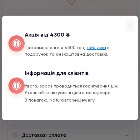
Виберіть колір
Виберіть кількість
Акція від 4300 ₴
−
+
При замовлені від 4300 грн,
каблучка
в
подарунок та безкоштовна доставка.
Швидкий заказ
Інформація для клієнтів
Увага, зараз проводиться коригування цін.
Уточнюйте актуальні ціни в менеджера.
Опис
З повагою, Naturalstones.jewerly
Характеристики
Доставка і оплата