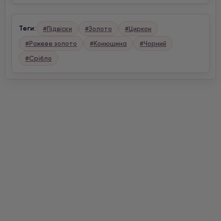
Теги:
#Підвіски
#Золото
#Циркон
#Рожеве золото
#Конюшина
#Чорний
#Срібло