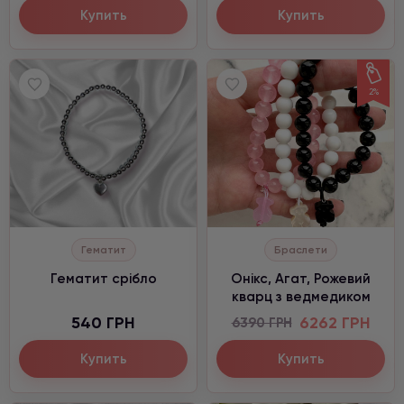
Купить
Купить
2%
Гематит
Браслети
Гематит срібло
Онікс, Агат, Рожевий
кварц з ведмедиком
540 ГРН
6262 ГРН
6390 ГРН
Купить
Купить