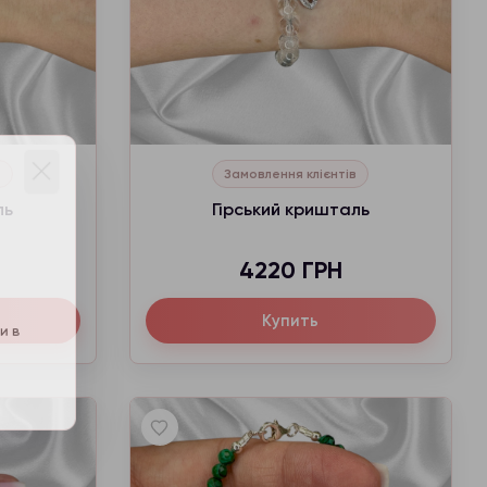
в
Замовлення клієнтів
ль
Гірський кришталь
на
4220 ГРН
Купить
ціни в