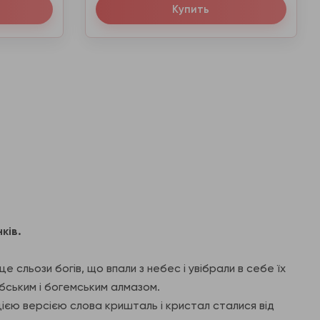
Купить
ків.
е сльози богів, що впали з небес і увібрали в себе їх
абським і богемським алмазом.
ією версією слова кришталь і кристал сталися від