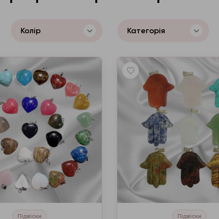
Колір
Категорія
Підвіски
Підвіски