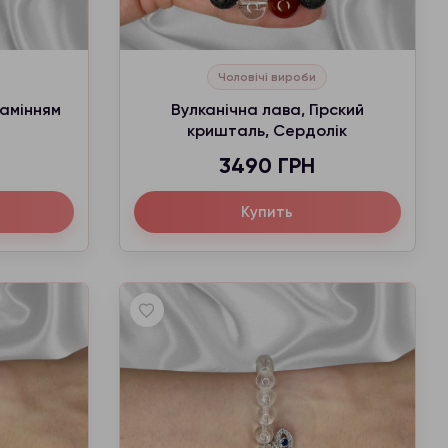
Чоловічі вироби
камінням
Вулканічна лава, Гірский
кришталь, Сердолік
3490 ГРН
Купить