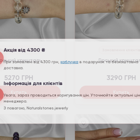
Акція від 4300 ₴
Замовлення клієнтів
Замовлення клієнті
ірський кришталь
Гірський кришта
При замовлені від 4300 грн,
каблучка
в подарунок та безкоштов
доставка.
5270 ГРН
3290 ГРН
Інформація для клієнтів
Купить
Купить
Увага, зараз проводиться коригування цін. Уточнюйте актуальні 
менеджера.
 повагою, Naturalstones.jewerly