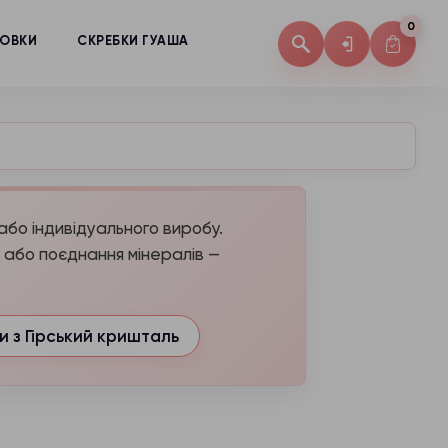
0
КОВКИ
СКРЕБКИ ГУАША
або індивідуального виробу.
а або поєднання мінералів —
и з Гірський кришталь
ь