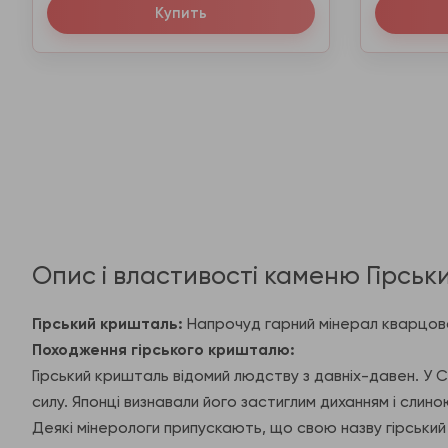
Купить
Опис і властивості каменю Гірсь
Гірський кришталь:
Напрочуд гарний мінерал кварцов
Походження гірського кришталю:
Гірський кришталь відомий людству з давніх-давен. У Ст
силу. Японці визнавали його застиглим диханням і сли
Деякі мінерологи припускають, що свою назву гірський