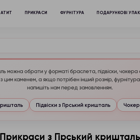
МАТИТ
ПРИКРАСИ
ФУРНІТУРА
ПОДАРУНКОВІ УПА
ль можна обрати у форматі браслета, підвіски, чокера 
з цим каменем, а якщо потрібен інший розмір, фурнітур
напишіть нам перед замовленням.
 кришталь
Підвіски з Гірський кришталь
Чокер
Прикраси з Гірський криштал