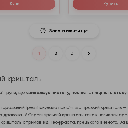
Купить
Купить
Завантажити ще
1
2
3
кий кришталь
ої групи, що
символізує чистоту, чесність і міцність стосун
ародавній Греції існувало повір'я, що гірський кришталь — ц
ною дракона. У Європі гірський кришталь також називали ар
 кришталь отримав від Теофраста, грецького вченого. За ц