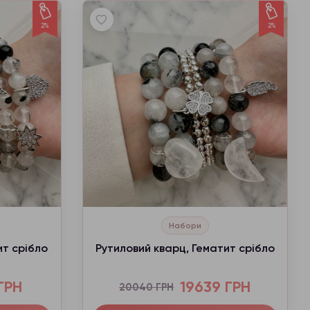
2%
2%
Набори
ит срібло
Рутиловий кварц, Гематит срібло
ГРН
19639 ГРН
20040 ГРН