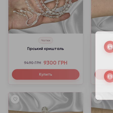
Чотки
Гірський кришталь
Г
9300 ГРН
9490 ГРН
Купить
З