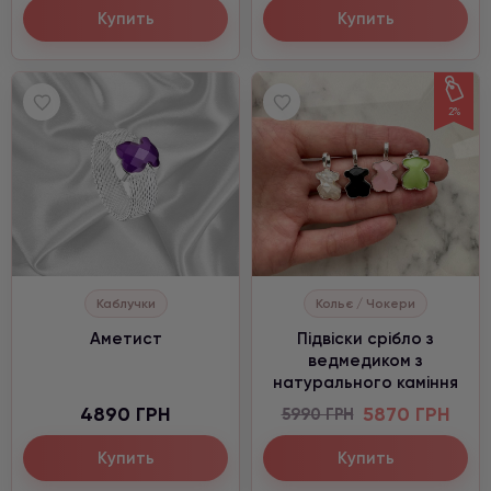
Купить
Купить
2%
Каблучки
Кольє / Чокери
Аметист
Підвіски срібло з
ведмедиком з
натурального каміння
4890 ГРН
5870 ГРН
5990 ГРН
Купить
Купить