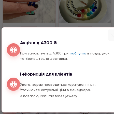
Сережки
Гематит
Сережки срібло з
Гематит срібло, Кошаче
Акція від 4300 ₴
ведмедиком із
око
натурального каміння
При замовлені від 4300 грн,
каблучка
в подарунок
6090 ГРН
2690 ГРН
та безкоштовна доставка.
Купить
Купить
Інформація для клієнтів
Увага, зараз проводиться коригування цін.
Уточнюйте актуальні ціни в менеджера.
З повагою, Naturalstones.jewerly