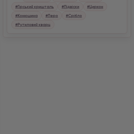
#Гірський кришталь
#Підвіски
#Циркон
#Конюшина
#Перо
#Срібло
#Рутиловий кварц