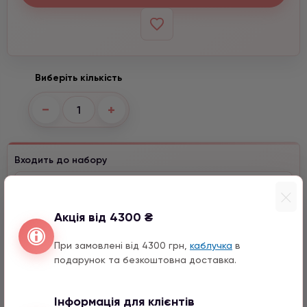
Виберіть кількість
−
+
Входить до набору
Серце з натурального каміння
1590 грн
1 шт.
Акція від 4300 ₴
Місяць з натурального каміння
1590 грн
1 шт.
При замовлені від 4300 грн,
каблучка
в
подарунок та безкоштовна доставка.
Конюшина з цирконом
990 грн
1 шт.
Інформація для клієнтів