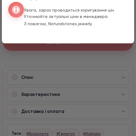
Перо з цирконом
990 грн
1 шт.
Увага, зараз проводиться коригування цін.
15 мм
Уточнюйте актуальні ціни в менеджера.
З повагою, Naturalstones.jewerly
Швидкий заказ
Опис
Характеристики
Доставка і оплата
Теги:
#Браслети
#Гематит
#Набори