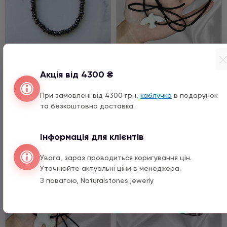
Браслети
Кольє / Чокери
Акція від 4300 ₴
Гематит грань
Пташка
При замовлені від 4300 грн,
каблучка
в подарунок
3790 ГРН
3490 ГРН
та безкоштовна доставка.
Купить
Купить
Інформація для клієнтів
Увага, зараз проводиться коригування цін.
Уточнюйте актуальні ціни в менеджера.
З повагою, Naturalstones.jewerly