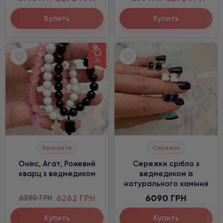
Купить
Купить
2%
Браслети
Сережки
Онікс, Агат, Рожевий
Сережки срібло з
кварц з ведмедиком
ведмедиком із
натурального каміння
6262 ГРН
6090 ГРН
6390 ГРН
Купить
Купить