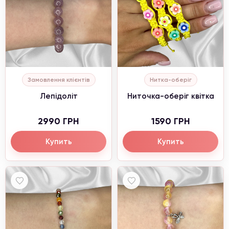
Замовлення клієнтів
Нитка-оберіг
Акція від 4300 ₴
Лепідоліт
Ниточка-оберіг квітка
При замовлені від 4300 грн,
каблучка
в подарунок
та безкоштовна доставка.
2990 ГРН
1590 ГРН
Купить
Купить
Інформація для клієнтів
Увага, зараз проводиться коригування цін.
Уточнюйте актуальні ціни в менеджера.
З повагою, Naturalstones.jewerly