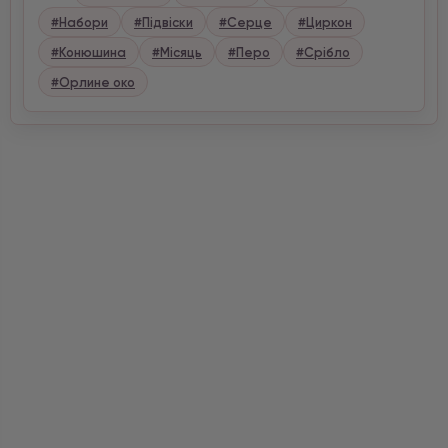
#Набори
#Підвіски
#Серце
#Циркон
#Конюшина
#Місяць
#Перо
#Срібло
#Орлине око