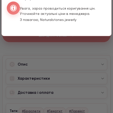
Серце з натурального каміння
Увага, зараз проводиться коригування цін.
1590 грн
1 шт.
Уточнюйте актуальні ціни в менеджера.
З повагою, Naturalstones.jewerly
Швидкий заказ
Опис
Характеристики
Доставка і оплата
Теги:
#Браслети
#Гематит
#Ларвікіт