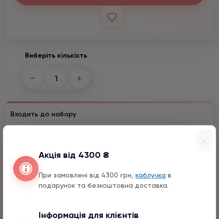
Виберіть кількість
−
+
Входить до набору
Конюшина з цирконом
990 грн
1 шт.
Акція від 4300 ₴
Перо з цирконом
990 грн
1 шт.
При замовлені від 4300 грн,
каблучка
в
15 мм
подарунок та безкоштовна доставка.
Місяць з натурального каміння
1590 грн
1 шт.
Інформація для клієнтів