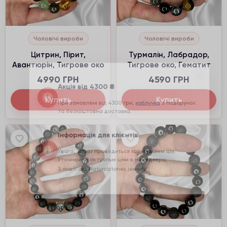
Чоловічі вироби
Чоловічі вироби
Цитрин, Пірит,
Турмалін, Лабрадор,
Авантюрін, Тигрове око
Тигрове око, Гематит
Акція від 4300 ₴
4990 ГРН
4590 ГРН
При замовлені від 4300 грн,
каблучка
в подарунок
Купить
Купить
та безкоштовна доставка.
Інформація для клієнтів
Увага, зараз проводиться коригування цін.
Уточнюйте актуальні ціни в менеджера.
З повагою, Naturalstones.jewerly