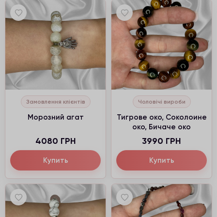
Замовлення клієнтів
Чоловічі вироби
Морозний агат
Тигрове око, Соколоине
око, Бичаче око
4080 ГРН
3990 ГРН
Купить
Купить