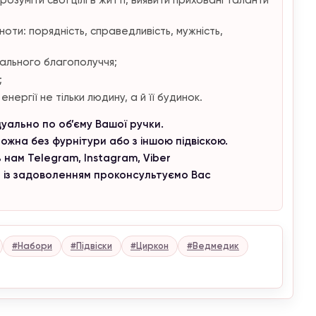
оти: порядність, справедливість, мужність,
ального благополуччя;
;
нергії не тільки людину, а й її будинок.
ідуально по об’єму Вашої ручки.
ожна без фурнітури або з іншою підвіскою.
 нам Telegram, Instagram, Viber
и із задоволенням проконсультуємо Вас
#Набори
#Підвіски
#Циркон
#Ведмедик