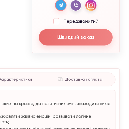
Передзвонити?
Швидкий заказ
Характеристики
Доставка і оплата
шлях на краще, до позитивних змін, знаходити вихід
бавляти зайвих емоцій, розвивати логічне
ість;
озуміти свої цілі в житті, виявити приховані таланти