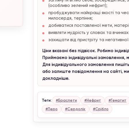
(особливо зелений нефрит);
пробуджувати найкращі якості та чесн
милосердя, терпіння;
добиватися поставленої мети, матері
виявляти мудрість у словах та вчинках
захищати від пристріту та негативної е
Ціни вказані без підвісок. Робимо індив
Приймаємо індивідуальні замовлення, м
Для індивідуального замовлення пишіть
або залиште повідомлення на сайті, м
докладніше.
Теги:
#Браслети
#Нефрит
#Гематит
#Перо
#Сердолік
#Срібло