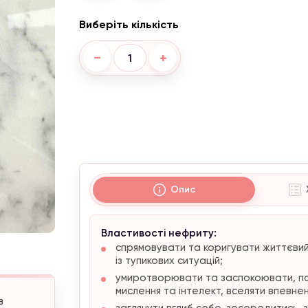
Виберіть кількість
−
+
Опис
Властивості нефриту:
спрямовувати та коригувати життєвий 
із тупикових ситуацій;
умиротворювати та заспокоювати, поз
мислення та інтелект, вселяти впевнен
в
заглянути вглиб себе, зосередитись, зр