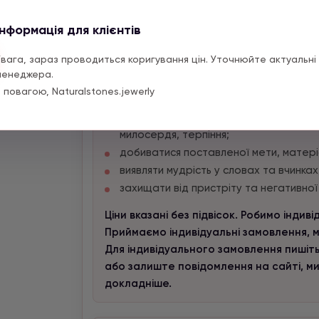
Властивості нефриту:
спрямовувати та коригувати життєвий 
Інформація для клієнтів
із тупикових ситуацій;
умиротворювати та заспокоювати, поз
Увага, зараз проводиться коригування цін. Уточнюйте актуальні 
мислення та інтелект, вселяти впевнен
менеджера.
заглянути вглиб себе, зосередитись, зр
 повагою, Naturalstones.jewerly
(особливо зелений нефрит);
пробуджувати найкращі якості та чесн
милосердя, терпіння;
добиватися поставленої мети, матері
виявляти мудрість у словах та вчинках
захищати від пристріту та негативної е
Ціни вказані без підвісок. Робимо індив
Приймаємо індивідуальні замовлення, м
Для індивідуального замовлення пишіть
або залиште повідомлення на сайті, м
докладніше.