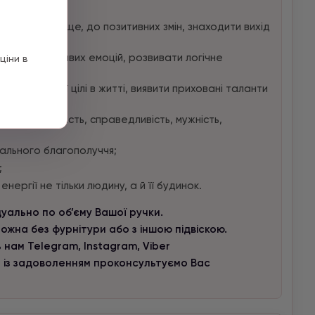
шлях на краще, до позитивних змін, знаходити вихід
бавляти зайвих емоцій, розвивати логічне
ціни в
ість;
озуміти свої цілі в житті, виявити приховані таланти
оти: порядність, справедливість, мужність,
ального благополуччя;
;
нергії не тільки людину, а й її будинок.
ідуально по об’єму Вашої ручки.
ожна без фурнітури або з іншою підвіскою.
 нам Telegram, Instagram, Viber
и із задоволенням проконсультуємо Вас