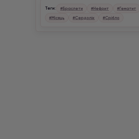
Теги:
#Браслети
#Нефрит
#Гематит
#Місяць
#Сердолік
#Срібло