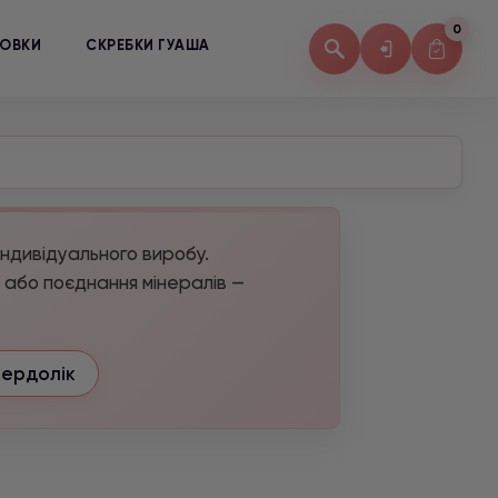
0
КОВКИ
СКРЕБКИ ГУАША
індивідуального виробу.
а або поєднання мінералів —
Сердолік