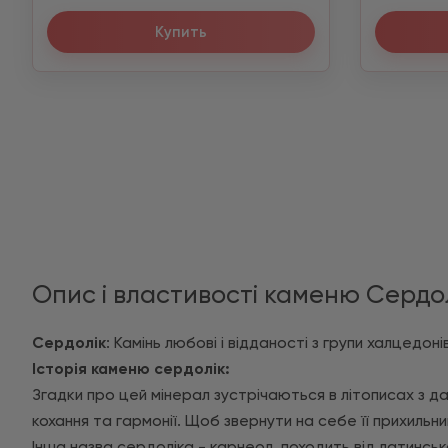
Купить
Опис і властивості каменю Сердо
Сердолік
: Камінь любові і відданості з групи халцедон
Історія каменю сердолік:
Згадки про цей мінерал зустрічаються в літописах з да
кохання та гармонії. Щоб звернути на себе її прихильни
Інша назва сердоліка - карнеол, походить від латинськог