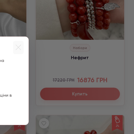
в
Набори
Нефрит
на
16876 ГРН
17220 ГРН
Купить
ціни в
2%
2%