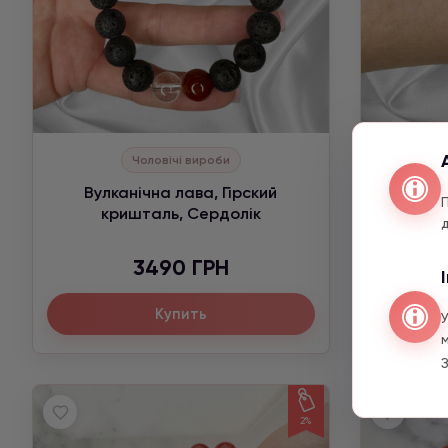
Чоловічі вироби
Вулканічна лава, Гірский
Се
кришталь, Сердолік
Хризоко
3490 ГРН
Купить
З
2%