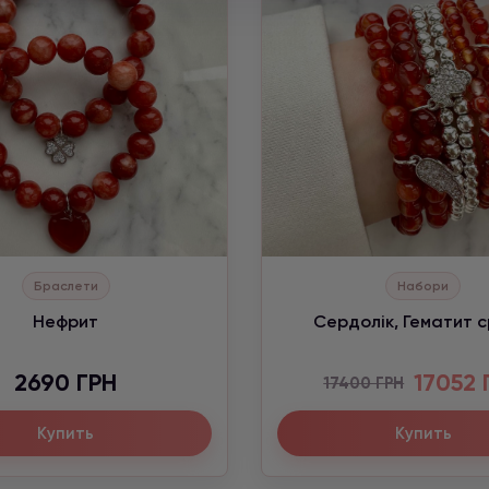
Браслети
Набори
Нефрит
Сердолік, Гематит с
2690 ГРН
17052 
17400 ГРН
Купить
Купить