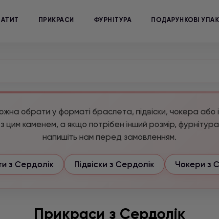
МАТИТ
ПРИКРАСИ
ФУРНІТУРА
ПОДАРУНКОВІ УПА
жна обрати у форматі браслета, підвіски, чокера або 
з цим каменем, а якщо потрібен інший розмір, фурнітур
напишіть нам перед замовленням.
и з Сердолік
Підвіски з Сердолік
Чокери з 
Прикраси з Сердолік