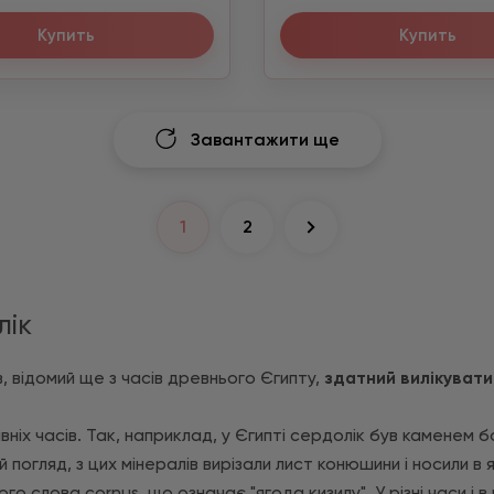
Купить
Купить
Завантажити ще
1
2
лік
ів, відомий ще з часів древнього Єгипту,
здатний вилікувати 
вніх часів. Так, наприклад, у Єгипті сердолік був каменем 
й погляд, з цих мінералів вирізали лист конюшини і носили в
о слова cornus, що означає "ягода кизилу". У різні часи і в