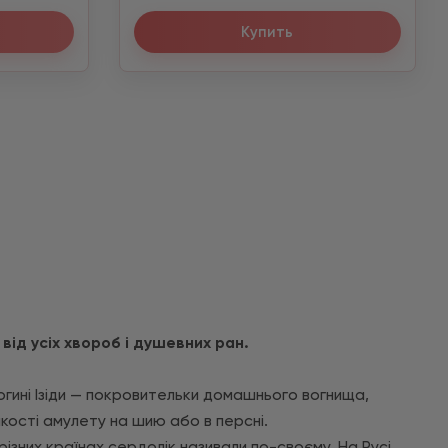
Купить
від усіх хвороб і душевних ран.
богині Ізіди — покровительки домашнього вогнища,
 якості амулету на шию або в персні.
 різних країнах сердолік називали по-своєму. На Русі