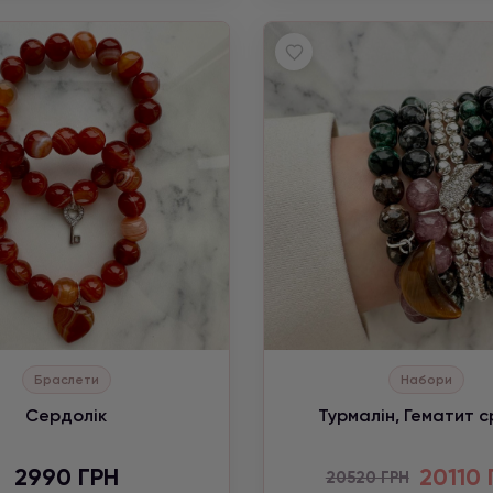
Браслети
Набори
Сердолік
Турмалін, Гематит с
2990 ГРН
20110 
20520 ГРН