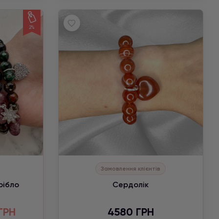
2%
Замовлення клієнтів
рібло
Сердолік
ГРН
4580 ГРН