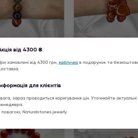
Акція від 4300 ₴
Замовлення клієнтів
Замовлення клієнті
рдолік, Лабрадор,
Сердолік
При замовлені від 4300 грн,
каблучка
в подарунок та безкоштов
лла, Турмалін, Аметист,
доставка.
Тигрове око
4190 ГРН
9160 ГРН
Інформація для клієнтів
Купить
Купить
Увага, зараз проводиться коригування цін. Уточнюйте актуальні 
менеджера.
 повагою, Naturalstones.jewerly