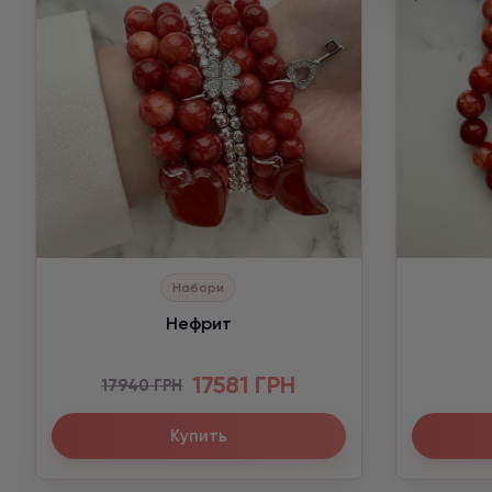
Набори
Нефрит
17581 ГРН
17940 ГРН
Купить