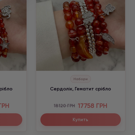
Набори
рібло
Сердолік, Гематит срібло
ГРН
17758 ГРН
18120 ГРН
Купить