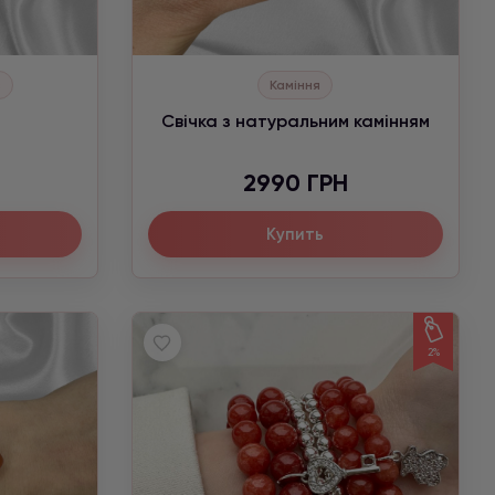
в
Каміння
Свічка з натуральним камінням
2990 ГРН
Купить
2%