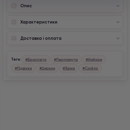
Опис
Характеристики
Доставка і оплата
Теги:
#Браслети
#Перламутр
#Набори
#Підвіски
#Циркон
#Зірка
#Срібло