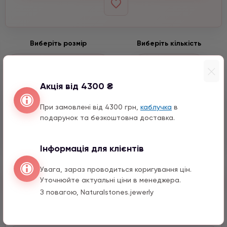
Виберіть розмір
Виберіть кількість
−
+
4 мм
Акція від 4300 ₴
Варіанти підвісок
При замовлені від 4300 грн,
каблучка
в
подарунок та безкоштовна доставка.
Зірка з цирконом
990 грн
1 шт.
Інформація для клієнтів
Увага, зараз проводиться коригування цін.
Швидкий заказ
Уточнюйте актуальні ціни в менеджера.
З повагою, Naturalstones.jewerly