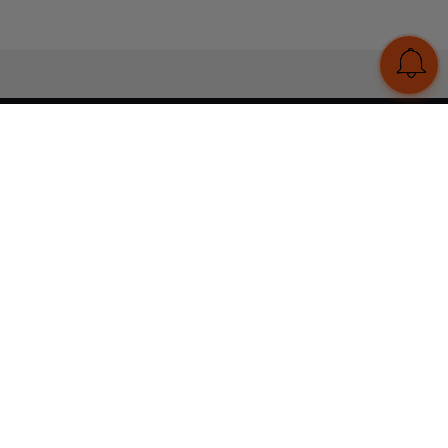
UA
RU
Конструктор браслетів
Статті
Відгуки
Оплата і доставка
Увійти
Тел:
+380 (95) 884 7111
Працюємо без вихідних
з 00:00 до 23:59
© 2026 Всі права захищені