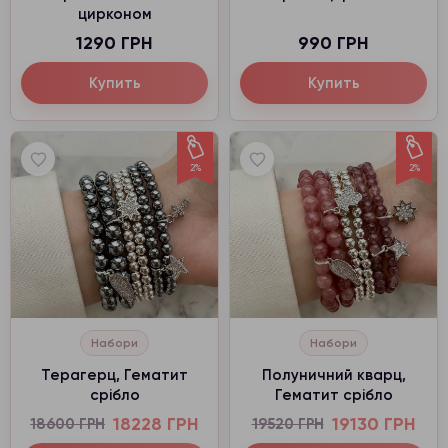
цирконом
1290 ГРН
990 ГРН
Купить
Купить
2%
2%
Набори
Набори
Терагерц, Гематит
Полуничний кварц,
срібло
Гематит срібло
18228 ГРН
19130 ГРН
18600 ГРН
19520 ГРН