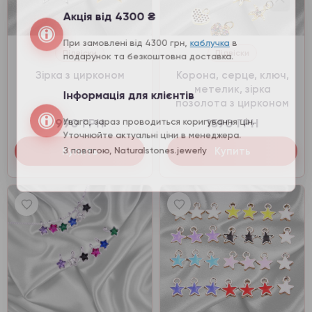
Акція від 4300 ₴
При замовлені від 4300 грн,
каблучка
в
подарунок та безкоштовна доставка.
Підвіски
Підвіски
Зірка з цирконом
Корона, серце, ключ,
метелик, зірка
Інформація для клієнтів
позолота з цирконом
990 ГРН
1590 ГРН
Увага, зараз проводиться коригування цін.
Уточнюйте актуальні ціни в менеджера.
Купить
Купить
З повагою, Naturalstones.jewerly