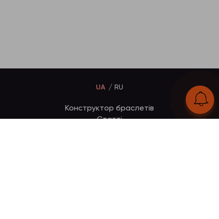
UA
RU
Конструктор браслетів
Статті
Відгуки
Оплата і доставка
Увійти
Тел:
+380 (95) 884 7111
Працюємо без вихідних
з 00:00 до 23:59