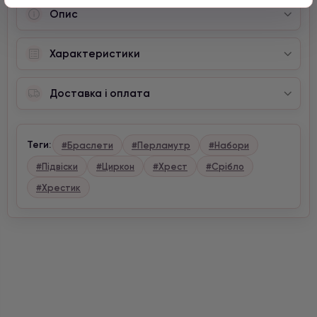
Опис
Характеристики
Доставка і оплата
Теги:
#Браслети
#Перламутр
#Набори
#Підвіски
#Циркон
#Хрест
#Срібло
#Хрестик