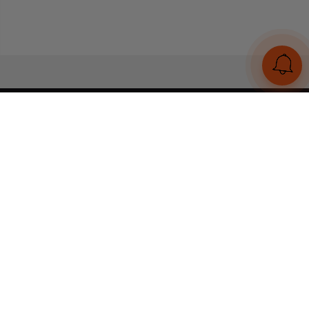
UA
RU
Конструктор браслетів
Статті
Відгуки
Оплата і доставка
Увійти
Тел:
+380 (95) 884 7111
Працюємо без вихідних
з 00:00 до 23:59
© 2026 Всі права захищені