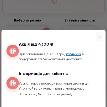
Виберіть розмір
Виберіть кількість
−
+
2 мм
Акція від 4300 ₴
Варіанти підвісок
При замовлені від 4300 грн,
каблучка
в
Хрестик
подарунок та безкоштовна доставка.
990 грн
1 шт.
Інформація для клієнтів
Увага, зараз проводиться коригування цін.
Швидкий заказ
Уточнюйте актуальні ціни в менеджера.
З повагою, Naturalstones.jewerly