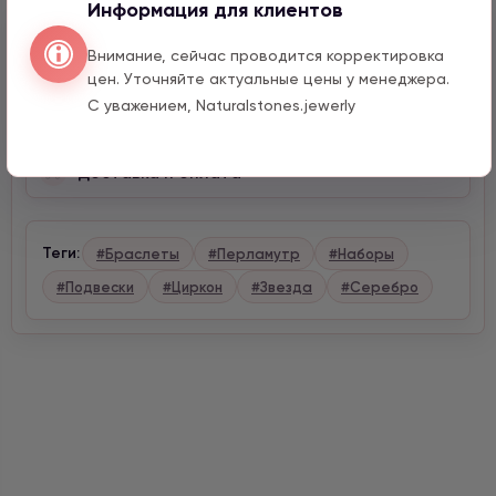
Информация для клиентов
Описание
Внимание, сейчас проводится корректировка
цен. Уточняйте актуальные цены у менеджера.
С уважением, Naturalstones.jewerly
Характеристики
Доставка и оплата
Теги:
#Браслеты
#Перламутр
#Наборы
#Подвески
#Циркон
#Звезда
#Серебро