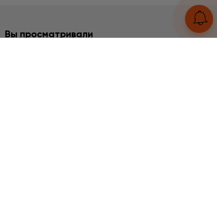
Вы просматривали
БРАСЛЕТЫ
Арбузный кварц
3260 грн
UA
RU
Конструктор браслетов