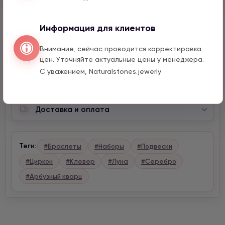
Информация для клиентов
Внимание, сейчас проводится корректировка
Описание
цен. Уточняйте актуальные цены у менеджера.
С уважением, Naturalstones.jewerly
Характеристики
Доставка и оплата
Теги:
#Браслеты
#Наборы
#Подвески
#Циркон
#Клевер
#Луна
#Серебро
#Арбузный кварц