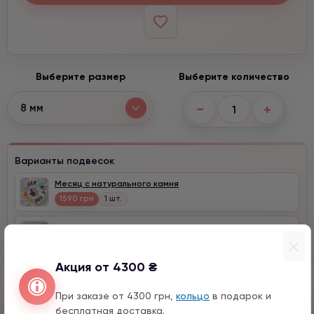
Выберите размер
Выберите количество
−
+
8 мм
Варианты подвесок
Месяц с натурального камня
1590 грн
1 шт.
Клевер с цирконом
990 грн
1 шт.
Акция от 4300 ₴
При заказе от 4300 грн,
кольцо
в подарок и
Быстрый заказ
бесплатная доставка.