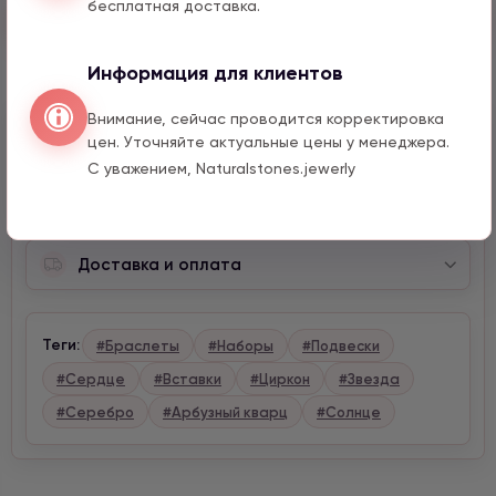
бесплатная доставка.
Быстрый заказ
Информация для клиентов
Внимание, сейчас проводится корректировка
Описание
цен. Уточняйте актуальные цены у менеджера.
С уважением, Naturalstones.jewerly
Характеристики
Доставка и оплата
Теги:
#Браслеты
#Наборы
#Подвески
#Сердце
#Вставки
#Циркон
#Звезда
#Серебро
#Арбузный кварц
#Солнце