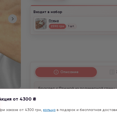
Входит в набор
Птица
2590 грн
1 шт.
Описание
Браслет с Птичкой из полимерной глины.
Размер птички: 34*40 мм.
Акция от 4300 ₴
Материал: замшевый шнур.
Длина данного колье 1,20м.
При заказе от 4300 грн,
кольцо
в подарок и бесплатная доставк
Для индивидуального заказа напишите 
х