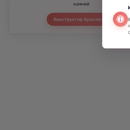
камней
Конструктор браслетов