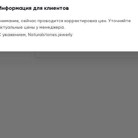
или оставьте уведомление на сайте, 
Информация для клиентов
подробнее.
Внимание, сейчас проводится корректировка цен. Уточняйте
актуальные цены у менеджера.
Теги:
С уважением, Naturalstones.jewerly
#Браслеты
#Подвески
#Вставк
#Птица