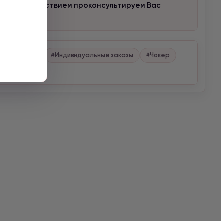
мы с удовольствием проконсультируем Вас
и
#Колье
#Индивидуальные заказы
#Чокер