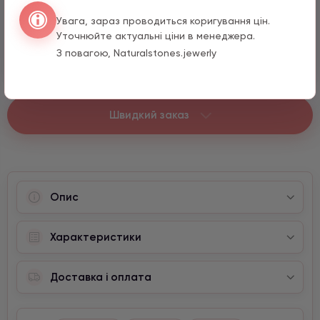
Серце з цирконом
Увага, зараз проводиться коригування цін.
990 грн
1 шт.
Уточнюйте актуальні ціни в менеджера.
10 мм
З повагою, Naturalstones.jewerly
Швидкий заказ
Опис
Характеристики
Доставка і оплата