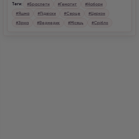
Теги:
#Браслети
#Гематит
#Набори
#Яшма
#Підвіски
#Серце
#Циркон
#Зірка
#Ведмедик
#Місяць
#Срібло