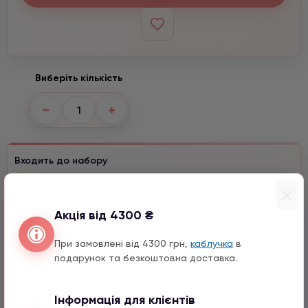
Виберіть кількість
−
+
Входить до набору
Ведмедик срібло з цирконом
990 грн
1 шт.
Акція від 4300 ₴
12 мм
Місяць з цирконом
При замовлені від 4300 грн,
каблучка
в
1290 грн
1 шт.
подарунок та безкоштовна доставка.
Зірка з цирконом
Інформація для клієнтів
990 грн
1 шт.