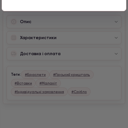
Опис
Характеристики
Доставка і оплата
Теги:
#Браслети
#Гірський кришталь
#Вставки
#Малахіт
#Індивідуальні замовлення
#Срібло