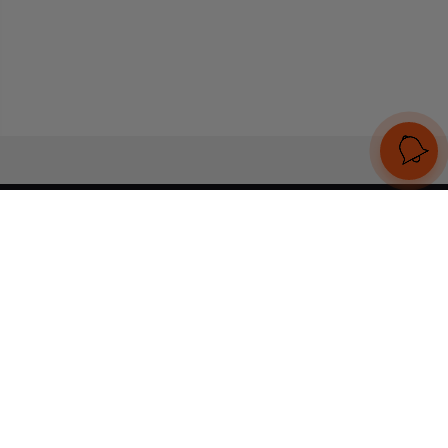
UA
RU
Конструктор браслетів
Статті
Відгуки
Оплата і доставка
Увійти
Тел:
+380 (95) 884 7111
Працюємо без вихідних