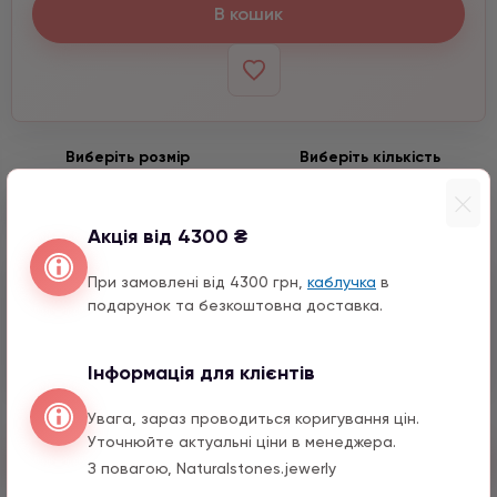
В кошик
Виберіть розмір
Виберіть кількість
−
+
4 мм
Акція від 4300 ₴
При замовлені від 4300 грн,
каблучка
в
Входить до набору
подарунок та безкоштовна доставка.
Круг срібло
1290 грн
1 шт.
Інформація для клієнтів
Увага, зараз проводиться коригування цін.
Уточнюйте актуальні ціни в менеджера.
Швидкий заказ
З повагою, Naturalstones.jewerly