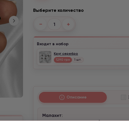
Выберите количество
−
+
Входит в набор
Круг серебро
1290 грн
1 шт.
Описание
Малахит
:
камень гармонии, спокойствия и равн
х
он дарит счастье хорошим и честным