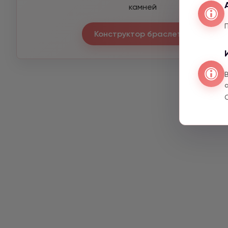
камней
Конструктор браслетов