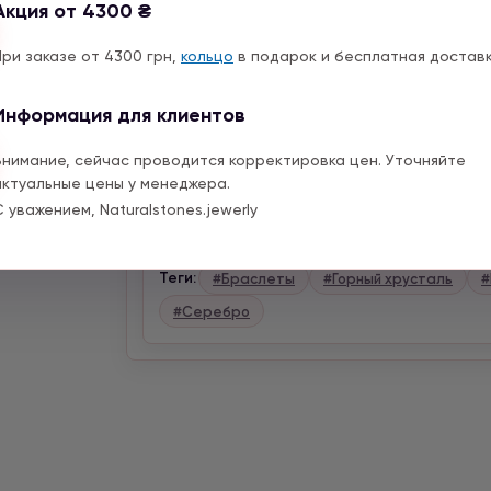
Акция от 4300 ₴
используют как оберег от недобрых с
впитывает отрицательную энергию.
При заказе от 4300 грн,
кольцо
в подарок и бесплатная доставк
Делаем индивидуально по объему Ваше
Информация для клиентов
Принимаем индивидуальные заказы, мож
Для индивидуального заказа пишите нам
Внимание, сейчас проводится корректировка цен. Уточняйте
или оставьте сообщение на сайте, мы
актуальные цены у менеджера.
подробно.
С уважением, Naturalstones.jewerly
Теги:
#Браслеты
#Горный хрусталь
#
#Серебро