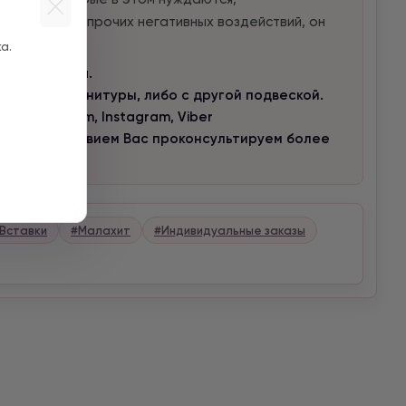
ил, сглаза и прочих негативных воздействий, он
а.
го запястья.
но без фурнитуры, либо с другой подвеской.
 в Telegram, Instagram, Viber
 с удовольствием Вас проконсультируем более
Вставки
#Малахит
#Индивидуальные заказы