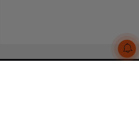
UA
RU
Конструктор браслетів
Статті
Відгуки
Оплата і доставка
Увійти
Тел:
+380 (95) 884 7111