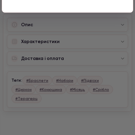
Опис
Характеристики
Доставка і оплата
Теги:
#Браслети
#Набори
#Підвіски
#Циркон
#Конюшина
#Місяць
#Срібло
#Терагерц