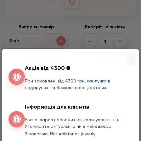
Виберіть розмір
Виберіть кількість
−
+
8 мм
Варіанти підвісок
Акція від 4300 ₴
Місяць з натурального каміння
При замовлені від 4300 грн,
каблучка
в
1590 грн
1 шт.
подарунок та безкоштовна доставка.
Конюшина з цирконом
990 грн
1 шт.
Інформація для клієнтів
Увага, зараз проводиться коригування цін.
Уточнюйте актуальні ціни в менеджера.
Швидкий заказ
З повагою, Naturalstones.jewerly