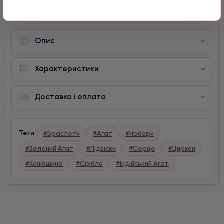
Опис
Характеристики
Доставка і оплата
Теги:
#Браслети
#Агат
#Набори
#Зелений Агат
#Підвіски
#Серце
#Циркон
#Конюшина
#Срібло
#Індійський Агат