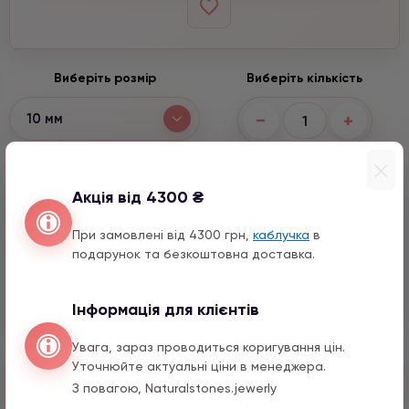
Виберіть розмір
Виберіть кількість
−
+
10 мм
Варіанти підвісок
Акція від 4300 ₴
Конюшина з цирконом
При замовлені від 4300 грн,
каблучка
в
990 грн
1 шт.
подарунок та безкоштовна доставка.
Серце з натурального каміння
1590 грн
1 шт.
Інформація для клієнтів
Увага, зараз проводиться коригування цін.
Уточнюйте актуальні ціни в менеджера.
Швидкий заказ
З повагою, Naturalstones.jewerly