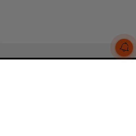
UA
RU
Конструктор браслетів
Статті
Відгуки
Оплата і доставка
Увійти
Тел:
+380 (95) 884 7111