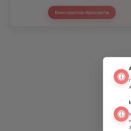
Конструктор браслетів
З