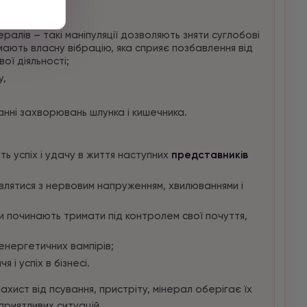
ералів – такі маніпуляції дозволяють зняти суглобові
і мають власну вібрацію, яка сприяє позбавлення від
вої діяльності;
у,
нні захворювань шлунка і кишечника.
ь успіх і удачу в життя наступних
представників
влятися з нервовим напруженням, хвилюваннями і
и починають тримати під контролем свої почуття,
 енергетичних вампірів;
і успіх в бізнесі.
захист від псування, пристріту, мінерал оберігає їх
приятливих ситуацій.