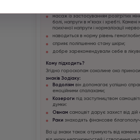
Лікувальні властивості:
сприяє зняттю запальних процесів;
масаж із застосуванням розігрітих мін
болі, напруги в м’язах і хребті. Камен
психічної напруги і нормалізації нерво
наводиться в норму рівень гемоглобін
сприяє поліпшенню стану шкіри;
добре зарекомендували себе в лікува
Кому підходить?
Згідно гороскопам соколине око приносит
знаків Зодіаку:
Водоліям
він допомагає успішно спра
емоційними спалахами;
Козероги
під заступництвом самоцвіт
думки:
Овнам
самоцвіт дарує захист від дій
Раки
знаходять фінансове благополуччя 
Всі ці знаки також отримують від каменя 
від низки неприємностей і створення нес