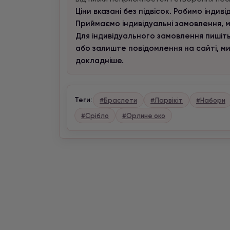
Ціни вказані без підвісок. Робимо індив
Приймаємо індивідуальні замовлення, м
Для індивідуального замовлення пишіть
або залиште повідомлення на сайті, м
докладніше.
Теги:
#Браслети
#Ларвікіт
#Набори
#Срібло
#Орлине око