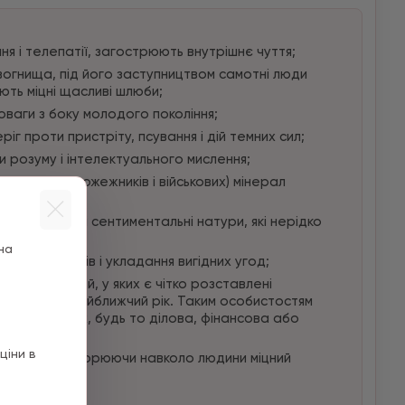
я і телепатії, загострюють внутрішнє чуття;
вогнища, під його заступництвом самотні люди
ють міцні щасливі шлюби;
оваги з боку молодого покоління;
іг проти пристріту, псування і дій темних сил;
 розуму і інтелектуального мислення;
альників, пожежників і військових) мінерал
 романтичні і сентиментальні натури, які нерідко
;
на
х переговорів і укладання вигідних угод;
мбітних людей, у яких є чітко розставлені
 завдання на найближчий рік. Таким особистостям
ніх починаннях, будь то ділова, фінансова або
ціни в
сні наміри, створюючи навколо людини міцний