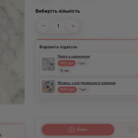
Виберіть кількість
−
+
Варіанти підвісок
Перо з цирконом
990 грн
1 шт.
15 мм
Місяць з натурального каміння
1590 грн
1 шт.
Опис
в