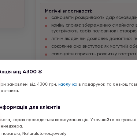
Магічні властивості:
самоцвіти розкривають дар ясновидінн
камінь сприяє збереженню сімейного 
зустрічають своїх половинок і створю
літнім людям він дозволяє домогтися п
соколине око виступає як могутній обер
самоцвіти сприяють розвитку гостроти
для людей небезпечних професій (рятув
створює сильну захист;
Акція від 4300 ₴
самоцвіт оберігає від небезпек надто
страждають через свою довірливість
При замовлені від 4300 грн,
каблучка
в подарунок та безкоштов
камінь допомагає в проведенні ділови
доставка.
самоцвіт стає вірним помічником для а
пріоритети в житті, поставлені цілі і
Інформація для клієнтів
камінь буде приносити удачу у всіх їх
особиста сфера;
Увага, зараз проводиться коригування цін. Уточнюйте актуальні 
вміє розкривати самі підступні і нече
менеджера.
енергетичний щит.
 повагою, Naturalstones.jewerly