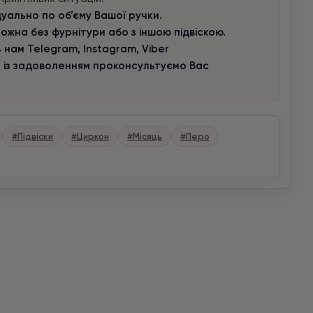
ідуально по об’єму Вашої ручки.
ожна без фурнітури або з іншою підвіскою.
 нам Telegram, Instagram, Viber
и із задоволенням проконсультуємо Вас
#Підвіски
#Циркон
#Місяць
#Перо